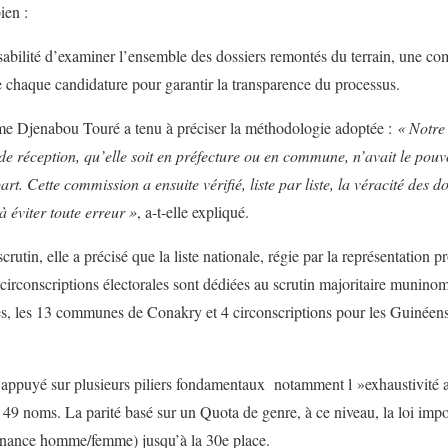
ien :
sabilité d’examiner l’ensemble des dossiers remontés du terrain, une c
le chaque candidature pour garantir la transparence du processus.
me Djenabou Touré a tenu à préciser la méthodologie adoptée :
« Notre 
 réception, qu’elle soit en préfecture ou en commune, n’avait le pouvoi
rt. Cette commission a ensuite vérifié, liste par liste, la véracité des
 éviter toute erreur »
, a-t-elle expliqué.
scrutin, elle a précisé que la liste nationale, régie par la représentation
circonscriptions électorales sont dédiées au scrutin majoritaire muninom
s, les 13 communes de Conakry et 4 circonscriptions pour les Guinéens 
 appuyé sur plusieurs piliers fondamentaux notamment l »exhaustivité av
 49 noms. La parité basé sur un Quota de genre, à ce niveau, la loi i
ernance homme/femme) jusqu’à la 30e place.