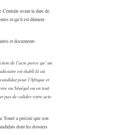
e Centrale avant la date de
entes et qu’il est dûment
iaires et documents
tion de l’acte parce qu’ un
udiciaire est
é
tabli l
à
o
ù
 candidat pour l
’
Afrique et
voire ou Sénégal ou en tout
t pas de valider votre acte
me Touré a précisé que son
andidats dont les dossiers