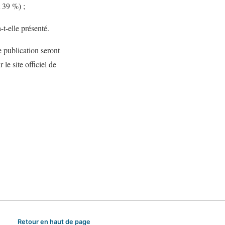
 39 %) ;
-elle présenté.
e publication seront
e site officiel de
Retour en haut de page