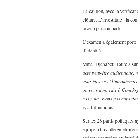
La caution, avec la vérifica
clôture. L’investiture : la c
investi par son parti.
L’examen a également porté su
d’identité.
Mme Djenabou Touré a surtou
acte peut-être authentique, 
vous
ê
tes n
é
et l
’
incoh
é
rence
on vous domicilie
à
Conakry,
cas nous avons nos consulat
»
, a-t-il indiqué.
Sur les 28 partis politiques
équipe a travaillé en étroite
étaient incomplets ou invalid