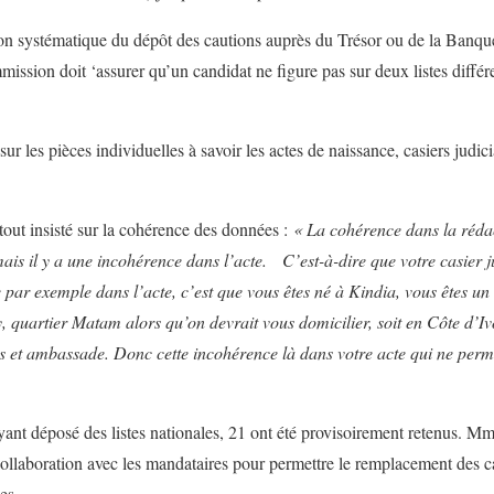
tion systématique du dépôt des cautions auprès du Trésor ou de la Banqu
ommission doit ‘assurer qu’un candidat ne figure pas sur deux listes différ
r les pièces individuelles à savoir les actes de naissance, casiers judic
t insisté sur la cohérence des données :
« La cohérence dans la rédac
mais il y a une incohérence dans l’acte.
C
’
est-
à
-dire que votre casier j
 par exemple dans l
’
acte, c
’
est que vous
ê
tes n
é
à
Kindia, vous
ê
tes un
 quartier Matam alors qu
’
on devrait vous domicilier, soit en Côte d’I
s et ambassade. Donc cette incohérence là dans votre acte qui ne perme
 ayant déposé des listes nationales, 21 ont été provisoirement retenus. M
 collaboration avec les mandataires pour permettre le remplacement des c
es.