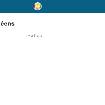
néens
il y a 8 ans