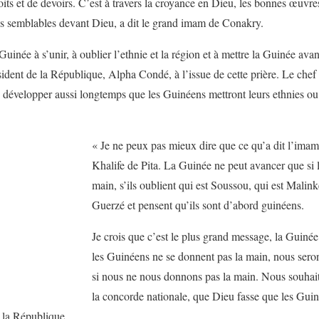
ts et de devoirs. C’est à travers la croyance en Dieu, les bonnes œuvres e
es semblables devant Dieu, a dit le grand imam de Conakry.
Guinée à s’unir, à oublier l’ethnie et la région et à mettre la Guinée avan
ident de la République, Alpha Condé, à l’issue de cette prière. Le chef 
 développer aussi longtemps que les Guinéens mettront leurs ethnies ou
« Je ne peux pas mieux dire que ce qu’a dit l’imam 
Khalife de Pita. La Guinée ne peut avancer que si 
main, s’ils oublient qui est Soussou, qui est Malinké
Guerzé et pensent qu’ils sont d’abord guinéens.
Je crois que c’est le plus grand message, la Guinée
les Guinéens ne se donnent pas la main, nous seron
si nous ne nous donnons pas la main. Nous souhait
la concorde nationale, que Dieu fasse que les Guin
e la République.