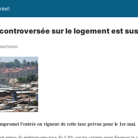
réel!
e controversée sur le logement est s
eechrono
compromet l’entrée en vigueur de cette taxe prévue pour le 1er mai.
 prévu de prélever une taxe de 1,5% sur les salaires pour financer la 