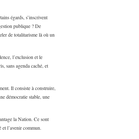
ains égards, s’inscrivent
 gestion publique ? De
ler de totalitarisme là où un
ence, l’exclusion et le
ris, sans agenda caché, et
ent. Il consiste à construire,
 une démocratie stable, une
vantage la Nation. Ce sont
té et l’avenir commun.