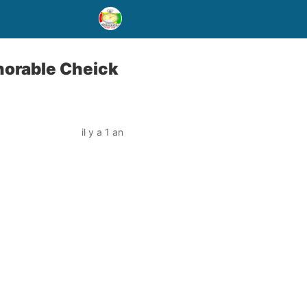
onorable Cheick
il y a 1 an