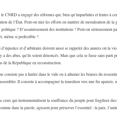
le CNRD a engagé des réformes qui, bien qu’imparfaites et lentes à cert
ion de l’État. Peut-on nier les efforts en matière de moralisation de la
u politique ? D’assainissement des institutions ? Peut-on sérieusement par
t, même si perfectible ?
d’injustice et d’arbitraire doivent aussi se rappeler des années où la viol
 y a des abus, qu’ils soient dénoncés. Mais que cela se fasse sans parti p
ons de la République en reconstruction.
e consiste pas à hurler dans le vide ou à allumer les braises du ressentim
rassembler. Il consiste à accompagner la transition vers une fin apaisée,
as ceux qui instrumentalisent la souffrance du peuple pour fragiliser da
comme dans la parole, agissent pour préserver l’essentiel : la paix, l’uni