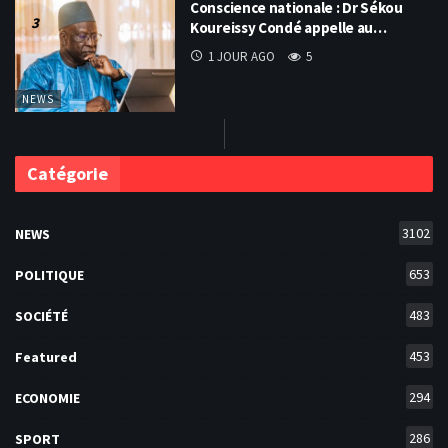
Conscience nationale : Dr Sékou
Koureissy Condé appelle au…
1 JOUR AGO
5
NEWS
Catégorie
3102
NEWS
653
POLITIQUE
483
SOCIÉTÉ
453
Featured
294
ECONOMIE
286
SPORT