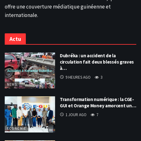
offre une couverture médiatique guinéenne et
internationale.
Actu
Dubréka : un accident de la
circulation fait deux blessés graves
à…
9 HEURES AGO
3
NEWS
Transformation numérique : la CGE-
GUI et Orange Money amorcent un…
1 JOUR AGO
7
ECONOMIE