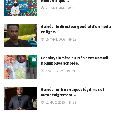
Média Afrique…
27 AVRIL 2026
18
Guinée : le directeur général d’un média
en ligne…
25 AVRIL 2026
18
Conakry : la mère du Président Mamadi
Doumbouya honorée…
4 AVRIL 2026
24
Guinée : entre critiques légitimes et
autodénigrement…
31 MARS 2026
22