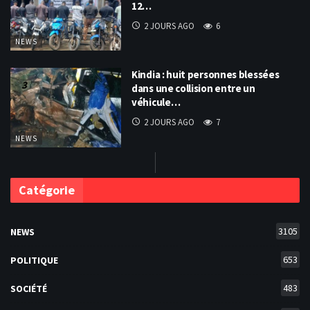
12…
2 JOURS AGO
6
NEWS
Kindia : huit personnes blessées
dans une collision entre un
véhicule…
2 JOURS AGO
7
NEWS
Catégorie
3105
NEWS
653
POLITIQUE
483
SOCIÉTÉ