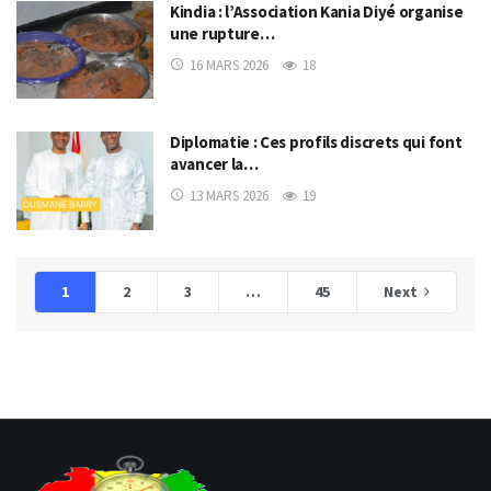
Kindia : l’Association Kania Diyé organise
une rupture…
16 MARS 2026
18
Diplomatie : Ces profils discrets qui font
avancer la…
13 MARS 2026
19
1
2
3
…
45
Next