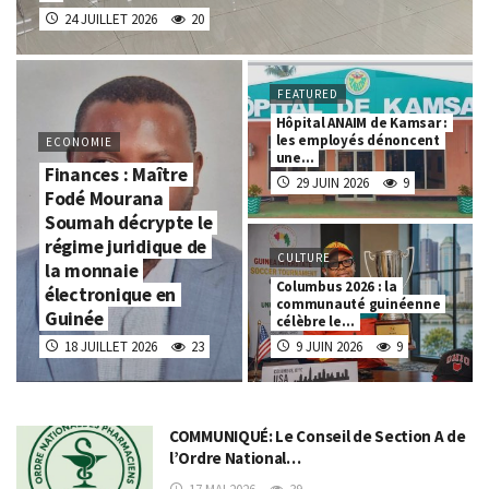
24 JUILLET 2026
20
FEATURED
Hôpital ANAIM de Kamsar :
les employés dénoncent
ECONOMIE
une…
Finances : Maître
29 JUIN 2026
9
Fodé Mourana
Soumah décrypte le
régime juridique de
CULTURE
la monnaie
Columbus 2026 : la
électronique en
communauté guinéenne
Guinée
célèbre le…
18 JUILLET 2026
23
9 JUIN 2026
9
COMMUNIQUÉ: Le Conseil de Section A de
l’Ordre National…