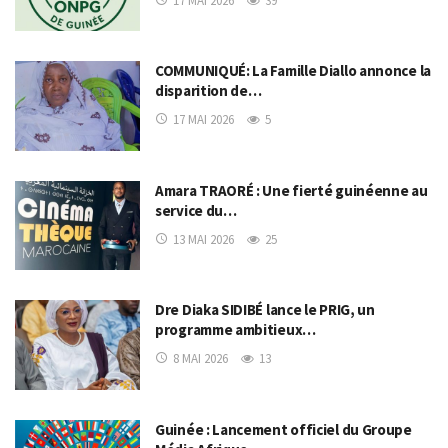
17 MAI 2026
39
COMMUNIQUÉ: La Famille Diallo annonce la
disparition de…
17 MAI 2026
5
Amara TRAORÉ : Une fierté guinéenne au
service du…
13 MAI 2026
25
Dre Diaka SIDIBÉ lance le PRIG, un
programme ambitieux…
8 MAI 2026
13
Guinée : Lancement officiel du Groupe