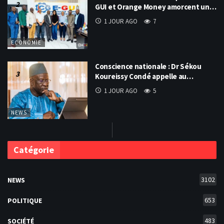
GUI et Orange Money amorcent un…
1 JOUR AGO
7
ECONOMIE
Conscience nationale : Dr Sékou
Koureissy Condé appelle au…
1 JOUR AGO
5
NEWS
Catégorie
3102
NEWS
653
POLITIQUE
483
SOCIÉTÉ