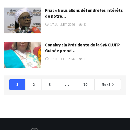
Fria : « Nous allons défendre les intérêts
de notre…
17 JUILLET 2026
8
Conakry : la Présidente de la SyNCLUFP
Guinée prend…
17 JUILLET 2026
19
1
2
3
…
70
Next