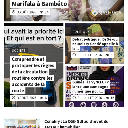
Marifala à Bambéto
3 AOÛT 2026
14
POLITIQUE
Débat politique : Dr Sékou
Koureissy Condé appelle à
la…
SOCIÉTÉ
31 JUILLET 2026
5
Comprendre et
pratiquer les règles
de la circulation
SOCIÉTÉ
routière contre les
Guinée : la SyNCLUFP
accidents de la
lance une campagne
route
numérique pour…
3 AOÛT 2026
6
31 JUILLET 2026
16
Conakry : La CGE-GUI au chevet du
secteur immobilier…