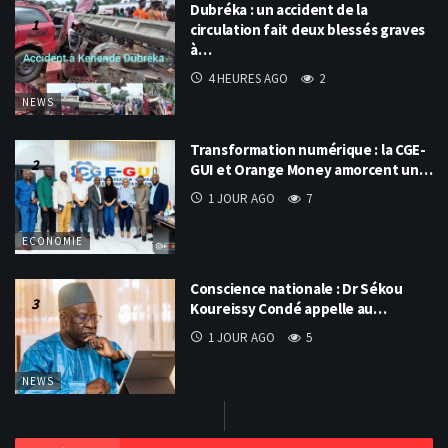
Dubréka : un accident de la
circulation fait deux blessés graves
à…
4 HEURES AGO
2
NEWS
Transformation numérique : la CGE-
GUI et Orange Money amorcent un…
1 JOUR AGO
7
ECONOMIE
Conscience nationale : Dr Sékou
Koureissy Condé appelle au…
1 JOUR AGO
5
NEWS