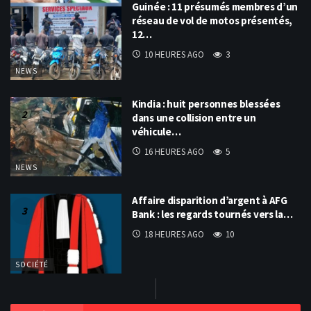
Guinée : 11 présumés membres d’un
réseau de vol de motos présentés,
12…
10 HEURES AGO
3
NEWS
Kindia : huit personnes blessées
dans une collision entre un
véhicule…
16 HEURES AGO
5
NEWS
Affaire disparition d’argent à AFG
Bank : les regards tournés vers la…
18 HEURES AGO
10
SOCIÉTÉ