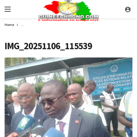
Home
Crise au port de Conakry : Alport Conakry détaille sa stratégie pour décong
IMG_20251106_115539