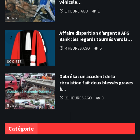
véhicule…
1 HEURE AGO
1
NEWS
Affaire disparition d’argent à AFG
Bank : les regards tournés vers la…
4 HEURES AGO
5
SOCIÉTÉ
Dubréka : un accident de la
circulation fait deux blessés graves
à…
21 HEURES AGO
3
NEWS
Catégorie