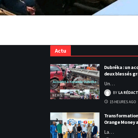
Actu
Dubréka : un acc
deux blessés g
Un…
BY
LA RÉDAC
NEWS
15 HEURES AGO
Transformation 
Orange Money 
La…