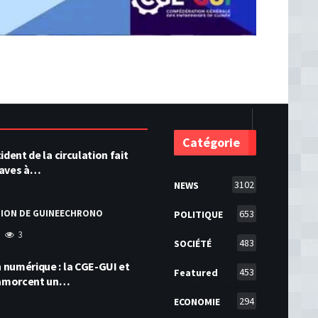
Catégorie
ident de la circulation fait
raves à…
3102
NEWS
TION DE GUINEECHRONO
653
POLITIQUE
3
483
SOCIÉTÉ
numérique : la CGE-GUI et
453
Featured
amorcent un…
294
ECONOMIE