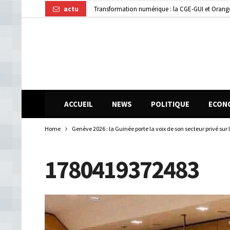
actu
Dubréka : un accident de la circulation fait deux
ACCUEIL
NEWS
POLITIQUE
ECON
Home
Genève 2026 : la Guinée porte la voix de son secteur privé sur
1780419372483