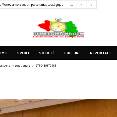
2 jours ago
Conscience nationale : Dr Sékou Koureissy Condé appelle au renforcement des valeurs républicaines
 blessés graves à Kenendé
15 heures ago
OMIE
SPORT
SOCIÉTÉ
CULTURE
REPORTAGE
 la scène internationale
1780419372483