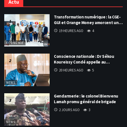
Actu
Transformation numérique : la CGE-
GUI et Orange Money amorcent un…
19 HEURES AGO
4
ECONOMIE
Conscience nationale : Dr Sékou
Koureissy Condé appelle au…
20 HEURES AGO
5
NEWS
Gendarmerie : le colonel Bienvenu
Lamah promu général de brigade
2 JOURS AGO
3
NEWS