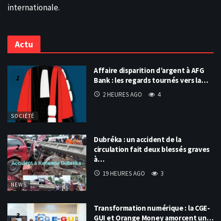
internationale.
Actu
Affaire disparition d’argent à AFG
Bank : les regards tournés vers la…
2 HEURES AGO
4
SOCIÉTÉ
Dubréka : un accident de la
circulation fait deux blessés graves
à…
19 HEURES AGO
3
NEWS
Transformation numérique : la CGE-
GUI et Orange Money amorcent un…