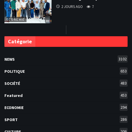
2 JOURS AGO
7
ECONOMIE
Catégorie
3102
NEWS
653
POLITIQUE
483
SOCIÉTÉ
453
Featured
294
ECONOMIE
286
SPORT
206
CULTURE