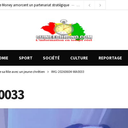
e Money amorcent un partenariat stratégique
1 jour ago
2 jours ago
Conscience nationale : Dr Sékou Koureissy Condé appelle au renforcement des valeurs républicaines
 blessés graves à Kenendé
10 heures ago
OMIE
SPORT
SOCIÉTÉ
CULTURE
REPORTAGE
sa fille avec un jeune chrétien
IMG-20260604-WA0033
0033