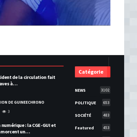
Catégorie
ident de la circulation fait
raves à…
3102
NEWS
TION DE GUINEECHRONO
653
POLITIQUE
3
483
SOCIÉTÉ
numérique : la CGE-GUI et
453
Featured
amorcent un…