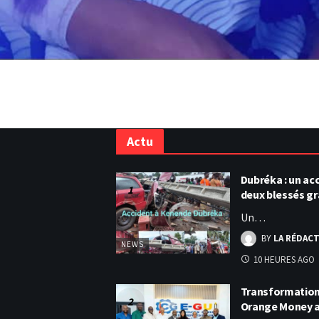
Actu
Dubréka : un acc
deux blessés g
Un…
BY
LA RÉDAC
NEWS
10 HEURES AGO
Transformation 
Orange Money 