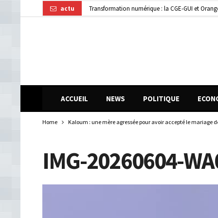
actu
Transformation numérique : la CGE-GUI et Orang
Dubréka : un accident de la circulation fait deux
ACCUEIL
NEWS
POLITIQUE
ECON
Home
Kaloum : une mère agressée pour avoir accepté le mariage de 
IMG-20260604-WA