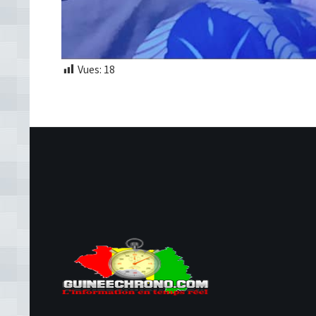
Vues:
18