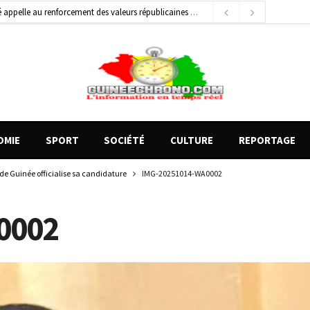
général de brigade
2 jours ago
e Money amorcent un partenariat stratégique
18 heures ago
OMIE
SPORT
SOCIÉTÉ
CULTURE
REPORTAGE
de Guinée officialise sa candidature
IMG-20251014-WA0002
0002