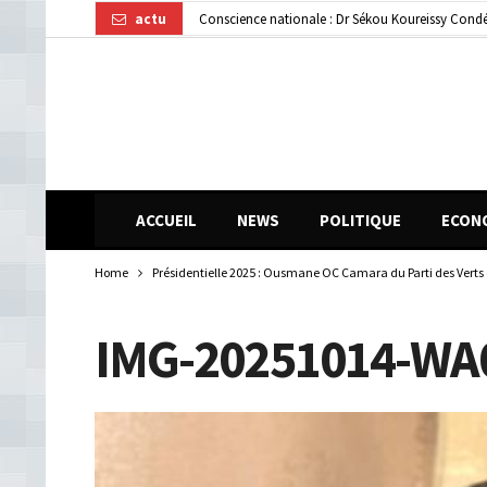
actu
Gendarmerie : le colonel Bienvenu Lamah promu 
Transformation numérique : la CGE-GUI et Orang
ACCUEIL
NEWS
POLITIQUE
ECON
Home
Présidentielle 2025 : Ousmane OC Camara du Parti des Verts 
IMG-20251014-WA