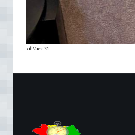
Vues:
31