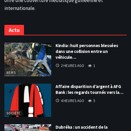
offre une couverture médiatique guinéenne et
internationale.
Actu
Kindia : huit personnes blessées
dans une collision entre un
véhicule…
2 HEURES AGO
1
NEWS
Affaire disparition d’argent à AFG
Bank : les regards tournés vers la…
4 HEURES AGO
5
SOCIÉTÉ
Dubréka : un accident de la