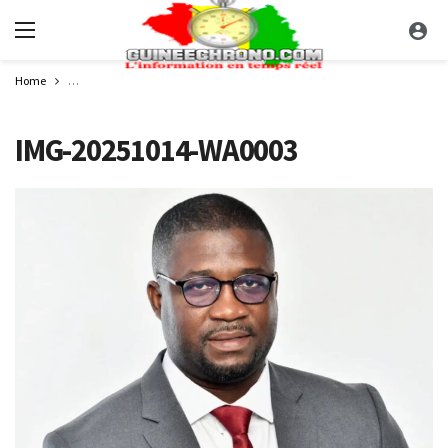
Home
Présidentielle 2025 : Ousmane OC Camara du Parti des Verts de Guinée offi
IMG-20251014-WA0003