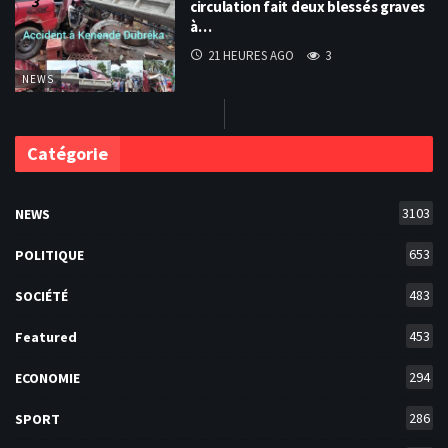
circulation fait deux blessés graves
à…
21 HEURES AGO
3
NEWS
Catégorie
3103
NEWS
653
POLITIQUE
483
SOCIÉTÉ
453
Featured
294
ECONOMIE
286
SPORT