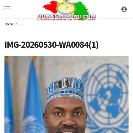
Home
Scrutins du 31 mai 2026 : l’Ambassadeur Mamadou Bhoye Baldé appelle à u
IMG-20260530-WA0084(1)