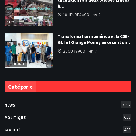
à…
18 HEURES AGO
3
NEWS
Transformation numérique : la CGE-
GUI et Orange Money amorcent un…
2 JOURS AGO
7
ECONOMIE
Catégorie
3102
NEWS
653
POLITIQUE
483
SOCIÉTÉ