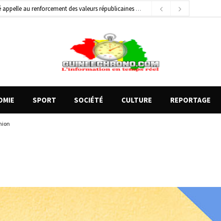
général de brigade
2 jours ago
e Money amorcent un partenariat stratégique
15 heures ago
OMIE
SPORT
SOCIÉTÉ
CULTURE
REPORTAGE
hion