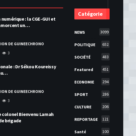
Catégorie
numérique : la CGE-GUI et
amorcent un…
3099
NEWS
TION DE GUINEECHRONO
652
POLITIQUE
3
483
SOCIÉTÉ
onale : Dr Sékou Koureissy
451
Featured
 au…
294
ECONOMIE
TION DE GUINEECHRONO
286
SPORT
3
206
CULTURE
le colonel Bienvenu Lamah
121
REPORTAGE
de brigade
100
Santé