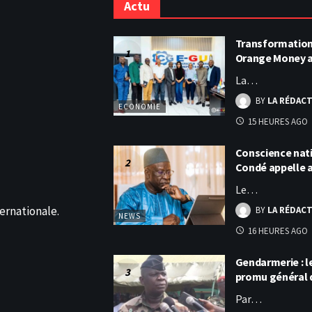
Actu
Transformation 
Orange Money 
La…
BY
LA RÉDAC
ECONOMIE
15 HEURES AGO
Conscience nati
Condé appelle
Le…
ernationale.
BY
LA RÉDAC
NEWS
16 HEURES AGO
Gendarmerie : 
promu général 
Par…