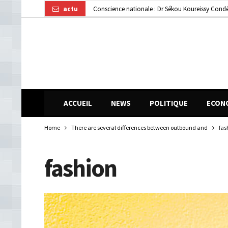
actu
Gendarmerie : le colonel Bienvenu Lamah promu 
Transformation numérique : la CGE-GUI et Orang
ACCUEIL
NEWS
POLITIQUE
ECON
Home
There are several differences between outbound and
fas
fashion