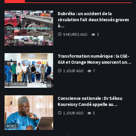
Dubréka : un accident de la
circulation fait deux blessés graves
à…
9 HEURES AGO
3
NEWS
Transformation numérique : la CGE-
GUI et Orange Money amorcent un…
1 JOUR AGO
7
ECONOMIE
Conscience nationale : Dr Sékou
Koureissy Condé appelle au…
1 JOUR AGO
5
NEWS