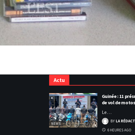
Actu
Guinée : 11 pr
de vol de moto
Le…
BY
LA RÉDAC
NEWS
6 HEURES AGO