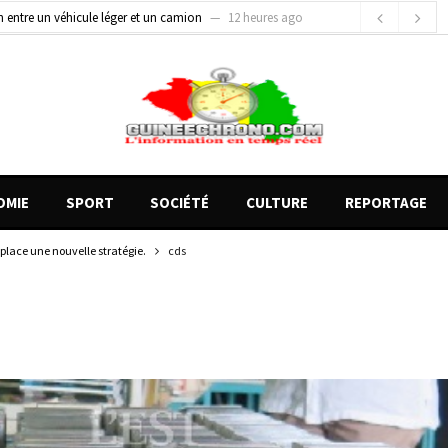
on entre un véhicule léger et un camion
12 heures ago
gards tournés vers la justice (par Mohamed lamine KOUROUMA)
14 heures ago
de motos présentés, 12 engins saisis par les Services spéciaux
6 heures ago
OMIE
SPORT
SOCIÉTÉ
CULTURE
REPORTAGE
place une nouvelle stratégie.
cds