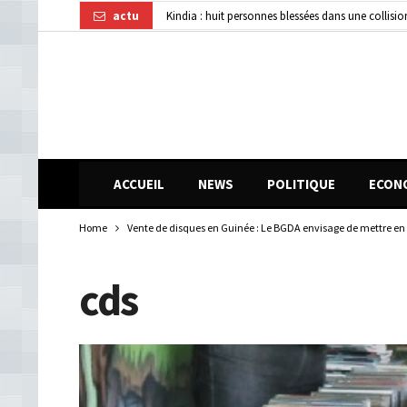
actu
Kindia : huit personnes blessées dans une collisi
Affaire disparition d’argent à AFG Bank : les re
Guinée : 11 présumés membres d’un réseau de vol 
ACCUEIL
NEWS
POLITIQUE
ECON
Home
Vente de disques en Guinée : Le BGDA envisage de mettre en 
cds