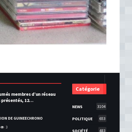
Catégorie
ésumés membres d’un réseau
s présentés, 12…
3104
NEWS
TION DE GUINEECHRONO
653
POLITIQUE
3
483
SOCIÉTÉ