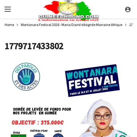
Home
Wontanara Festival 2026 : Maria Diané désignée Marraine Afrique
1779
1779717433802