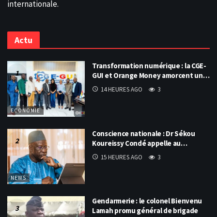
internationale.
Actu
Transformation numérique : la CGE-
GUI et Orange Money amorcent un…
14 HEURES AGO
3
ECONOMIE
Conscience nationale : Dr Sékou
Koureissy Condé appelle au…
15 HEURES AGO
3
NEWS
Gendarmerie : le colonel Bienvenu
Lamah promu général de brigade