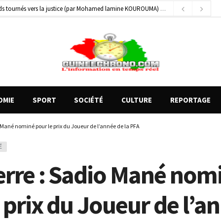
gards tournés vers la justice (par Mohamed lamine KOUROUMA)
8 heures ago
 blessés graves à Kenendé
1 jour ago
on entre un véhicule léger et un camion
5 heures ago
OMIE
SPORT
SOCIÉTÉ
CULTURE
REPORTAGE
 Mané nominé pour le prix du Joueur de l’année de la PFA
É
erre : Sadio Mané nom
 prix du Joueur de l’a