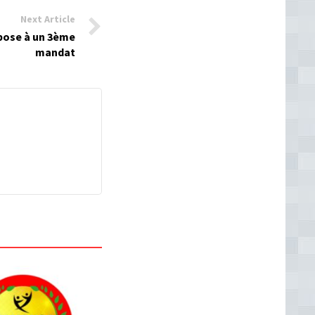
Next Article
pose à un 3ème
mandat