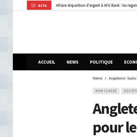
actu
Affaire disparition d’argent à AFG Bank : les re
Dubréka : un accident de la circulation fait deux
Kindia : huit personnes blessées dans une collisi
ACCUEIL
NEWS
POLITIQUE
ECON
Home
Angleterre : Sadio
NON CLASSÉ
SOCIÉT
Anglet
pour le