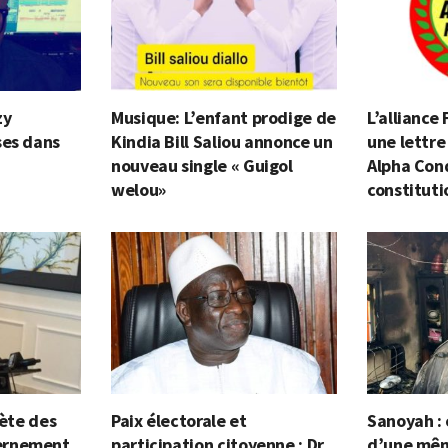
zy
Musique: L’enfant prodige de
L’alliance
ses dans
Kindia Bill Saliou annonce un
une lettre
nouveau single « Guigol
Alpha Cond
welou»
constituti
lète des
Paix électorale et
Sanoyah :
ernement
participation citoyenne : Dr
d’une mêm