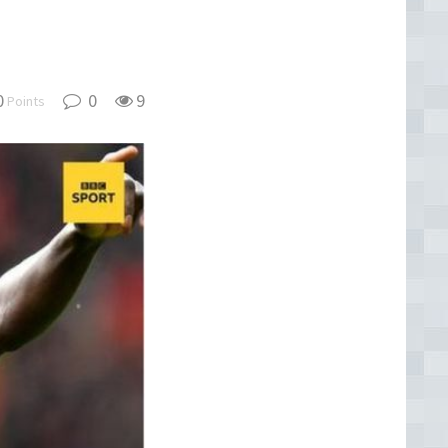
0
0
9
Points