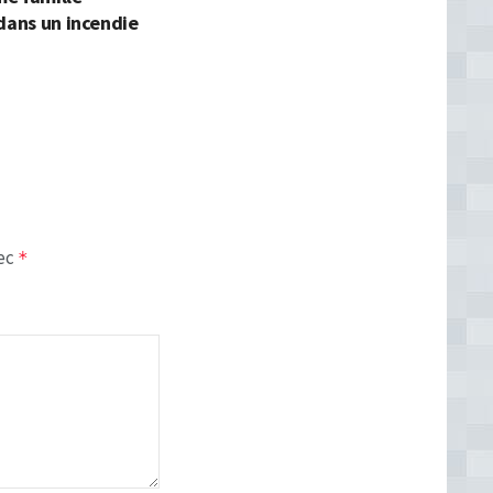
dans un incendie
vec
*