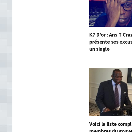
K7 D’or : Ans-T Cra
présente ses excu
un single
Voici la liste comp
membres du gouv