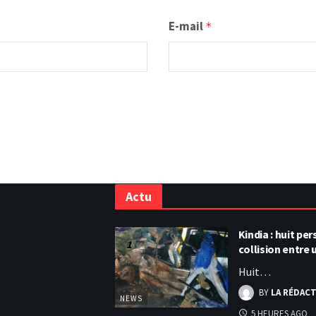
E-mail
*
Actu
Kindia : huit p
collision entre
Huit…
BY
LA RÉDAC
NEWS
5 HEURES AGO