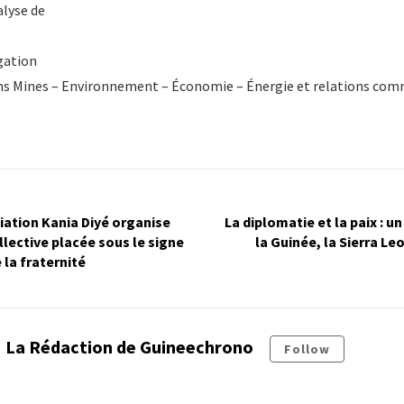
lyse de
gation
ns Mines – Environnement – Économie – Énergie et relations com
ciation Kania Diyé organise
La diplomatie et la paix : u
llective placée sous le signe
la Guinée, la Sierra Leo
e la fraternité
La Rédaction de Guineechrono
Follow