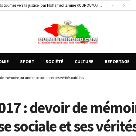
gards tournés vers la justice (par Mohamed lamine KOUROUMA)
4 heures ago
 blessés graves à Kenendé
21 heures ago
on entre un véhicule léger et un camion
1 heure ago
OMIE
SPORT
SOCIÉTÉ
CULTURE
REPORTAGE
 de mémoire sur une crise sociale et ses vérités oubliées
017 : devoir de mémoi
se sociale et ses vérité