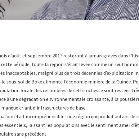
is d’août et septembre 2017 resteront à jamais gravés dans l’hist
À cette période, toute la région s’était levée comme un seul hom
ées inacceptables, malgré plus de trois décennies d’exploitation in
, le sous-sol de Boké alimente l’économie minière de la Guinée. P
opulation locale, les retombées de cette richesse sont restées très
ace à une dégradation environnementale croissante, à la poussière,
n manque criant d’infrastructures de base.
uation était incompréhensible : une région qui produit autant de r
s essentiels, laissant les populations avec le sentiment amer d’êt
ulaire sans précédent