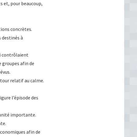
ts et, pour beaucoup,
tions concrètes.
 destinés à
i contrôlaient
e groupes afin de
révus.
tour relatif au calme.
igure l’épisode des
unité importante.
nte.
 économiques afin de