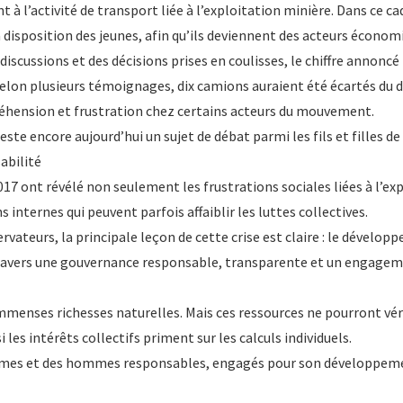
t à l’activité de transport liée à l’exploitation minière. Dans ce c
a disposition des jeunes, afin qu’ils deviennent des acteurs économi
 discussions et des décisions prises en coulisses, le chiffre annon
elon plusieurs témoignages, dix camions auraient été écartés du dis
réhension et frustration chez certains acteurs du mouvement.
ste encore aujourd’hui un sujet de débat parmi les fils et filles de
abilité
7 ont révélé non seulement les frustrations sociales liées à l’ex
ns internes qui peuvent parfois affaiblir les luttes collectives.
vateurs, la principale leçon de cette crise est claire : le dévelo
 travers une gouvernance responsable, transparente et un engagem
immenses richesses naturelles. Mais ces ressources ne pourront vé
 les intérêts collectifs priment sur les calculs individuels.
mes et des hommes responsables, engagés pour son développemen