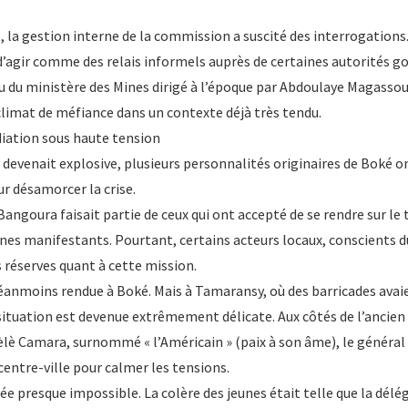
, la gestion interne de la commission a suscité des interrogation
’agir comme des relais informels auprès de certaines autorités 
du ministère des Mines dirigé à l’époque par Abdoulaye Magassoub
climat de méfiance dans un contexte déjà très tendu.
iation sous haute tension
n devenait explosive, plusieurs personnalités originaires de Boké o
r désamorcer la crise.
angoura faisait partie de ceux qui ont accepté de se rendre sur le 
unes manifestants. Pourtant, certains acteurs locaux, conscients d
 réserves quant à cette mission.
éanmoins rendue à Boké. Mais à Tamaransy, où des barricades avaie
situation est devenue extrêmement délicate. Aux côtés de l’ancien 
èlè Camara, surnommé « l’Américain » (paix à son âme), le généra
 centre-ville pour calmer les tensions.
ée presque impossible. La colère des jeunes était telle que la déléga