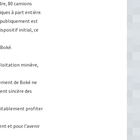
adre, 80 camions
ques à part entière.
cé publiquement est
positif initial, ce
 Boké.
ploitation minière,
ppement de Boké ne
ent sincère des
ritablement profiter
t et pour l’avenir