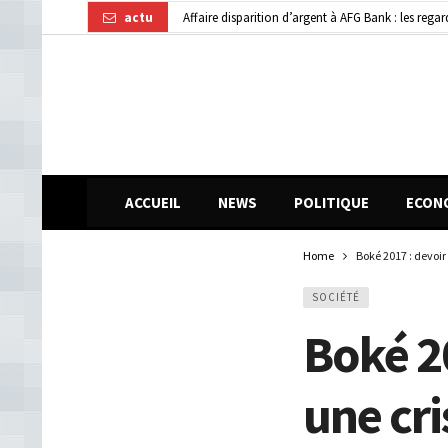
actu
Affaire disparition d’argent à AFG Bank : les re
Dubréka : un accident de la circulation fait deux
Kindia : huit personnes blessées dans une collisi
ACCUEIL
NEWS
POLITIQUE
ECON
Home
Boké 2017 : devoir
SOCIÉTÉ
Boké 2
une cri