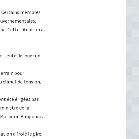
s. Certains membres
gouvernementales,
a. Cette situation a
nt tenté de jouer un
terrain pour
u climat de tension,
nt été érigées par
ministre de la
l Mathurin Bangoura a
tion a frôlé le pire.