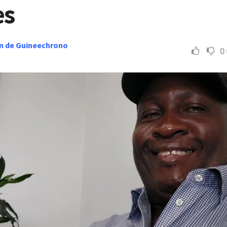
es
n de Guineechrono
0