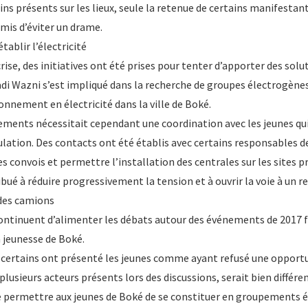
ns présents sur les lieux, seule la retenue de certains manifestan
mis d’éviter un drame.
tablir l’électricité
rise, des initiatives ont été prises pour tenter d’apporter des solu
di Wazni s’est impliqué dans la recherche de groupes électrogènes
onnement en électricité dans la ville de Boké.
pements nécessitait cependant une coordination avec les jeunes qu
culation. Des contacts ont été établis avec certains responsables d
es convois et permettre l’installation des centrales sur les sites p
bué à réduire progressivement la tension et à ouvrir la voie à un re
e des camions
continuent d’alimenter les débats autour des événements de 2017 f
 jeunesse de Boké.
certains ont présenté les jeunes comme ayant refusé une opport
 plusieurs acteurs présents lors des discussions, serait bien différe
 de permettre aux jeunes de Boké de se constituer en groupements