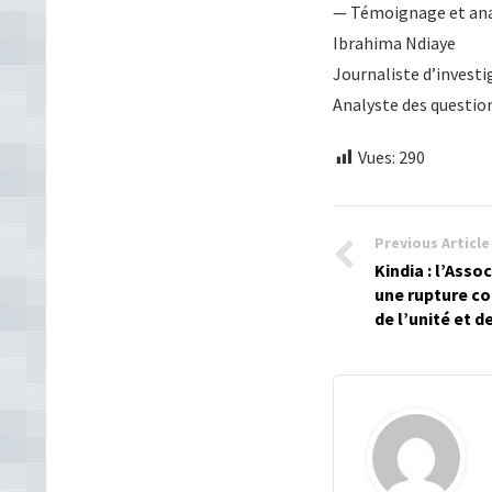
— Témoignage et ana
Ibrahima Ndiaye
Journaliste d’investi
Analyste des questio
Vues:
290
Previous Article
Kindia : l’Asso
une rupture co
de l’unité et d