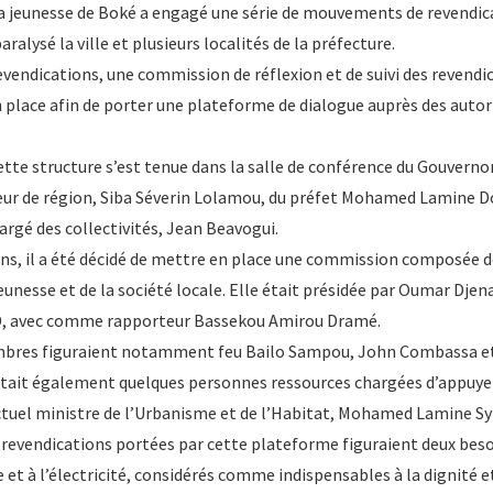
 la jeunesse de Boké a engagé une série de mouvements de revendic
alysé la ville et plusieurs localités de la préfecture.
evendications, une commission de réflexion et de suivi des revendi
 place afin de porter une plateforme de dialogue auprès des autor
ette structure s’est tenue dans la salle de conférence du Gouverno
eur de région, Siba Séverin Lolamou, du préfet Mohamed Lamine 
argé des collectivités, Jean Beavogui.
ions, il a été décidé de mettre en place une commission composée d
eunesse et de la société locale. Elle était présidée par Oumar Dje
DD, avec comme rapporteur Bassekou Amirou Dramé.
mbres figuraient notamment feu Bailo Sampou, John Combassa e
it également quelques personnes ressources chargées d’appuyer 
actuel ministre de l’Urbanisme et de l’Habitat, Mohamed Lamine Sy
s revendications portées par cette plateforme figuraient deux bes
e et à l’électricité, considérés comme indispensables à la dignité e