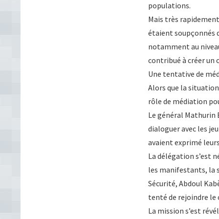
populations.
Mais très rapidement
étaient soupçonnés d
notamment au niveau 
contribué à créer un 
Une tentative de méd
Alors que la situatio
rôle de médiation pou
Le général Mathurin B
dialoguer avec les je
avaient exprimé leurs
La délégation s’est n
les manifestants, la 
Sécurité, Abdoul Kab
tenté de rejoindre le
La mission s’est révél