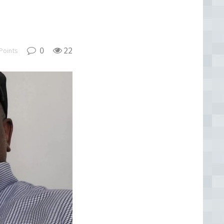
0
22
Points