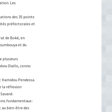
ation. Les
cations des 35 points
ités préfectorales et
rat de Boké, en
Doumbouya et du
e plusieurs
nabou Diallo, connu
t Hamidou Pendessa.
la réflexion
 Savané.
oins fondamentaux :
t au bien-être des