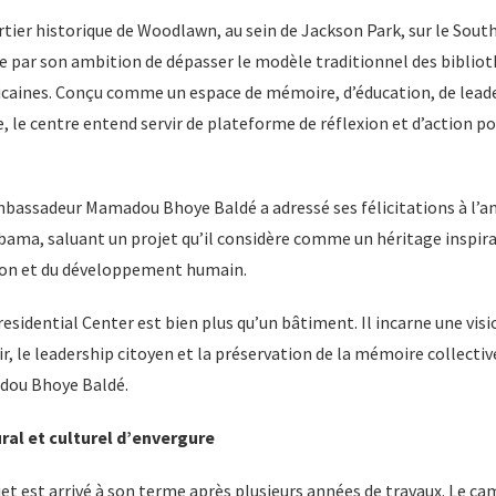
tier historique de Woodlawn, au sein de Jackson Park, sur le South
e par son ambition de dépasser le modèle traditionnel des biblio
icaines. Conçu comme un espace de mémoire, d’éducation, de lead
 le centre entend servir de plateforme de réflexion et d’action p
mbassadeur Mamadou Bhoye Baldé a adressé ses félicitations à l’a
ama, saluant un projet qu’il considère comme un héritage inspiran
tion et du développement humain.
sidential Center est bien plus qu’un bâtiment. Il incarne une visi
r, le leadership citoyen et la préservation de la mémoire collective
dou Bhoye Baldé.
ral et culturel d’envergure
jet est arrivé à son terme après plusieurs années de travaux. Le 