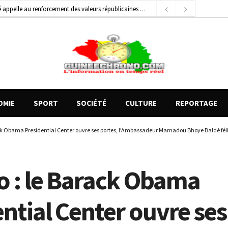
général de brigade
2 jours ago
e Money amorcent un partenariat stratégique
9 heures ago
OMIE
SPORT
SOCIÉTÉ
CULTURE
REPORTAGE
ck Obama Presidential Center ouvre ses portes, l’Ambassadeur Mamadou Bhoye Baldé félic
o : le Barack Obama
ntial Center ouvre ses