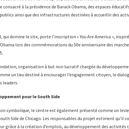
onsacré à la présidence de Barack Obama, des espaces éducatifs
ublics ainsi que des infrastructures destinées à accueillir des activ
 qui domine le site, porte l’inscription « You Are America », inspir
 Obama lors des commémorations du 50e anniversaire des marches
5.
dation, organisation à but non lucratif chargée du développemen
omme un lieu destiné à encourager l’engagement citoyen, le dialo
s leaders.
oppement pour le South Side
ion symbolique, le centre est également présenté comme un levi
uth Side de Chicago. Les responsables du projet estiment qu’il c
teur grâce à la création d’emplois, au développement des activités c