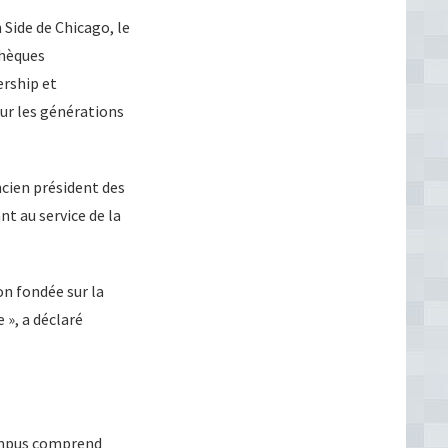
 Side de Chicago, le
thèques
ership et
our les générations
ncien président des
t au service de la
on fondée sur la
 », a déclaré
campus comprend