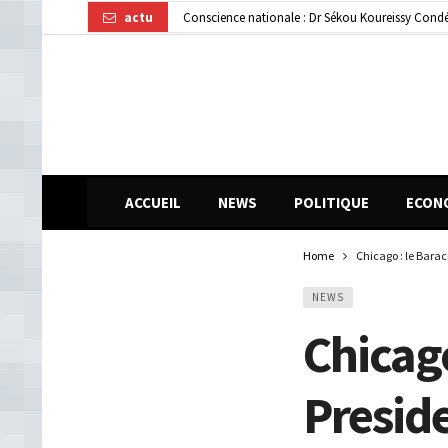
actu
Gendarmerie : le colonel Bienvenu Lamah promu 
Transformation numérique : la CGE-GUI et Orang
ACCUEIL
NEWS
POLITIQUE
ECON
Home
Chicago : le Bara
NEWS
Chicag
Preside