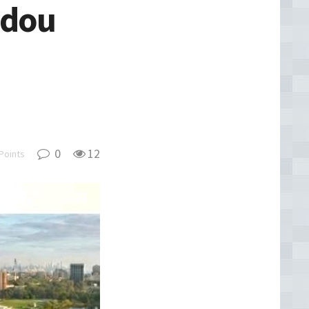
adou
0
12
Points