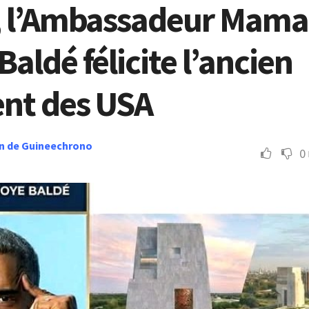
, l’Ambassadeur Mam
aldé félicite l’ancien
ent des USA
n de Guineechrono
0