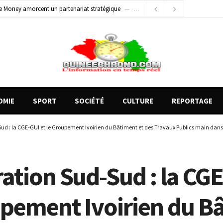
e Money amorcent un partenariat stratégique
2 jours ago
2 jours ago
Conscience nationale : Dr Sékou Koureissy Condé appelle au renforcement des valeurs républicaines
 blessés graves à Kenendé
11 heures ago
OMIE
SPORT
SOCIÉTÉ
CULTURE
REPORTAGE
ud : la CGE-GUI et le Groupement Ivoirien du Bâtiment et des Travaux Publics main dan
ation Sud-Sud : la CGE
upement Ivoirien du B