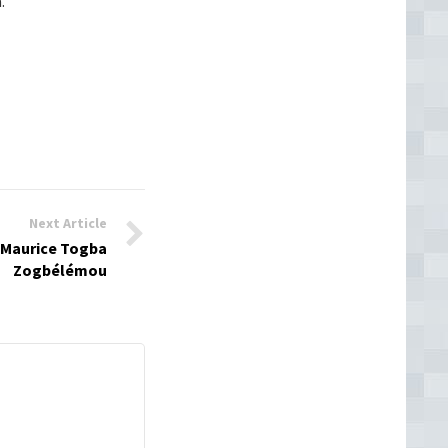
.
Next Article
r Maurice Togba
Zogbélémou