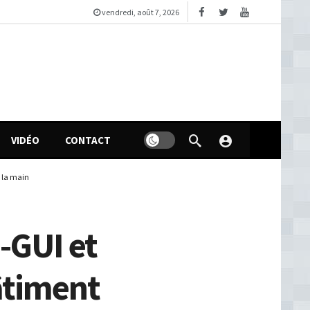
vendredi, août 7, 2026
VIDÉO
CONTACT
s la main
-GUI et
âtiment