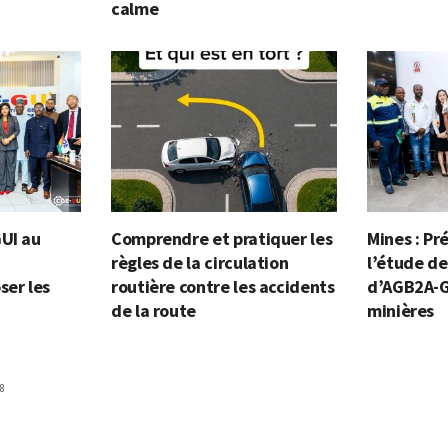
calme
GUI au
Comprendre et pratiquer les
Mines : Pr
règles de la circulation
l’étude de
ser les
routière contre les accidents
d’AGB2A-G
de la route
minières
8