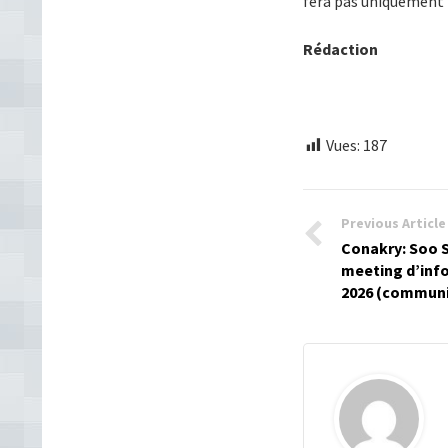
fera pas uniquement pa
Rédaction
Vues:
187
Previous Article
Conakry: Soo S
meeting d’info
2026 (commun