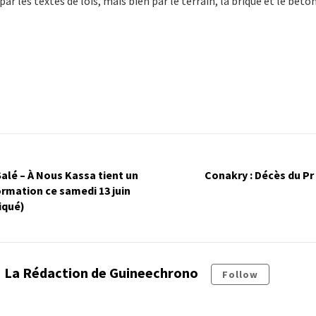
r les textes de lois, mais bien par le terrain, la brique et le béton
alé – À Nous Kassa tient un
Conakry : Décès du P
rmation ce samedi 13 juin
iqué)
La Rédaction de Guineechrono
Follow