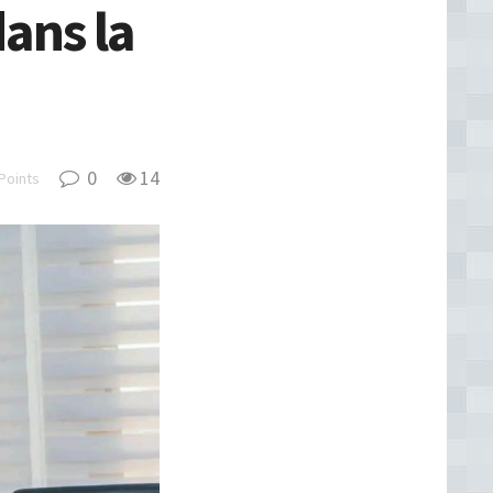
ans la
0
14
Points