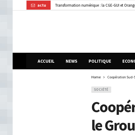
actu
Transformation numérique : la CGE-GUI et Orang
Dubréka : un accident de la circulation fait deux
ACCUEIL
NEWS
POLITIQUE
ECON
Home
Coopération Sud-S
SOCIÉTÉ
Coopér
le Gro