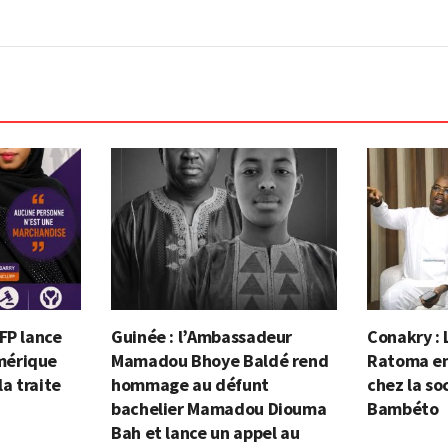
FP lance
Guinée : l’Ambassadeur
Conakry : 
mérique
Mamadou Bhoye Baldé rend
Ratoma en 
la traite
hommage au défunt
chez la so
bachelier Mamadou Diouma
Bambéto
Bah et lance un appel au