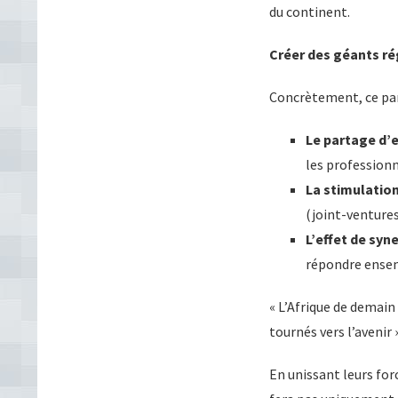
du continent.
Créer des géants r
Concrètement, ce part
Le partage d’e
les professionn
La stimulation 
(joint-ventures
L’effet de syne
répondre ensem
« L’Afrique de demain
tournés vers l’avenir 
En unissant leurs for