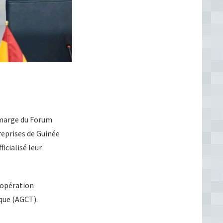
n marge du Forum
eprises de Guinée
icialisé leur
oopération
que (AGCT).