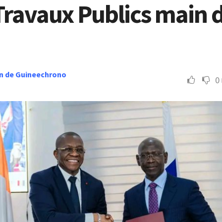
Travaux Publics main d
n de Guineechrono
0