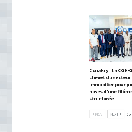
Conakry : La CGE-
chevet du secteur
immobilier pour po
bases d’une filière
structurée
PREV
NEXT
1
of