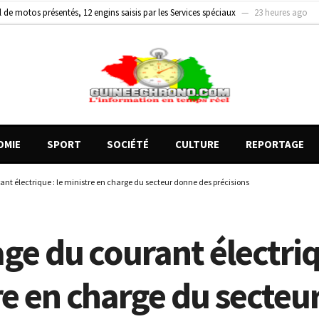
de motos présentés, 12 engins saisis par les Services spéciaux
23 heures ago
on entre un véhicule léger et un camion
1 jour ago
 présidente de SyNCLUFP met en lumière les avancées et les défis de la participatio
OMIE
SPORT
SOCIÉTÉ
CULTURE
REPORTAGE
nt électrique : le ministre en charge du secteur donne des précisions
ge du courant électriqu
re en charge du secteu