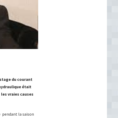
estage du courant
’hydraulique était
s les vraies causes
ue pendant la saison