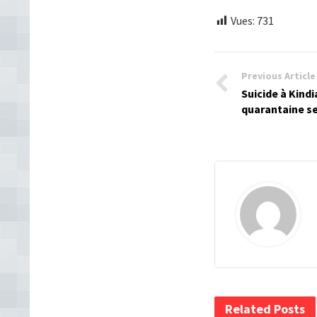
Vues:
731
Previous Article
Suicide à Kind
quarantaine s
Related Posts