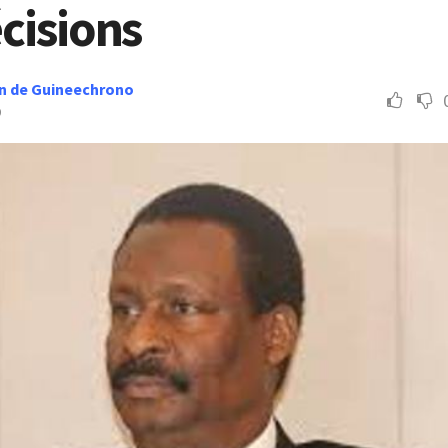
cisions
n de Guineechrono
9