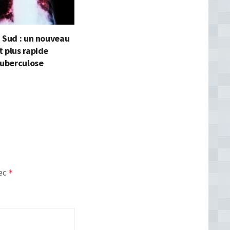
 Sud : un nouveau
 plus rapide
tuberculose
vec
*