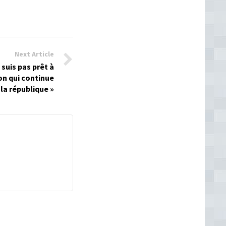
Next Article
 suis pas prêt à
n qui continue
e la république »