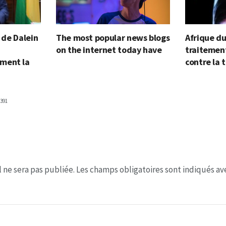
e de Dalein
The most popular news blogs
Afrique du
on the internet today have
traitement
ment la
contre la 
391
 ne sera pas publiée.
Les champs obligatoires sont indiqués a