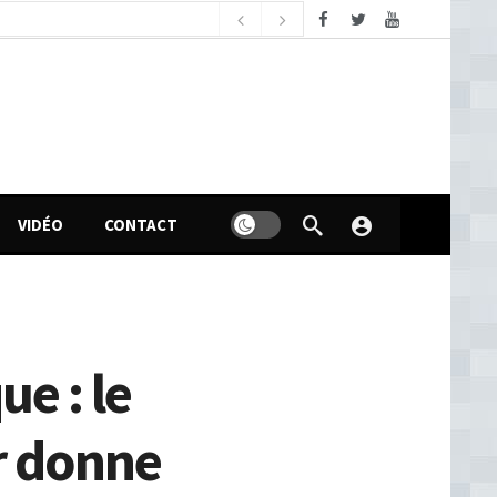
samedi, août 8, 2026
n politique des femmes en Guinée
2 heures ago
VIDÉO
CONTACT
e : le
r donne