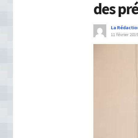
des pré
La Rédactio
11 février 201