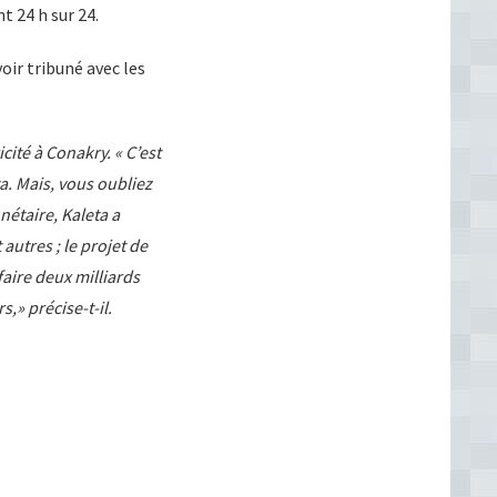
t 24 h sur 24.
oir tribuné avec les
ricité à Conakry. « C’est
ta. Mais, vous oubliez
étaire, Kaleta a
 autres ; le projet de
faire deux milliards
s,» précise-t-il.