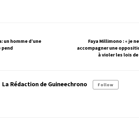
ia: un homme d’une
Faya Millimono : « je ne
e pend
accompagner une oppositio
à violer les lois d
La Rédaction de Guineechrono
Follow