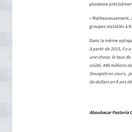
pluvieuse précisément 
« Malheureusement, à 
groupes installés à Ka
Dans la même optique,
à partir de 2015, il y 
une chose, le taux de
coûté, 446 millions de
Souapeti en cours, pou
de dollars en 8 ans dép
Aboubacar Pastoria 