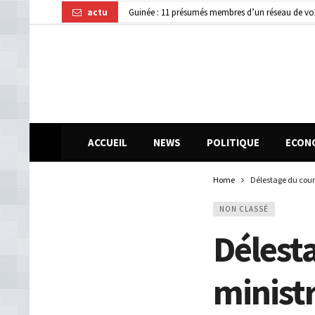
actu
Guinée : 11 présumés membres d’un réseau de vol 
Kindia : huit personnes blessées dans une collisi
Journée internationale de la Femme africaine : la
ACCUEIL
NEWS
POLITIQUE
ECON
Home
Délestage du coura
NON CLASSÉ
Délesta
minist