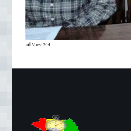
Vues:
204