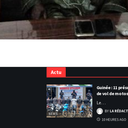
Actu
Guinée : 11 pr
de vol de moto
Le…
BY
LA RÉDAC
NEWS
10 HEURES AGO