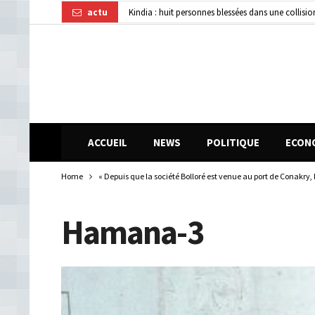
actu
Kindia : huit personnes blessées dans une collisi
Affaire disparition d’argent à AFG Bank : les re
Guinée : 11 présumés membres d’un réseau de vol 
ACCUEIL
NEWS
POLITIQUE
ECON
Home
« Depuis que la société Bolloré est venue au port de Conak
Hamana-3