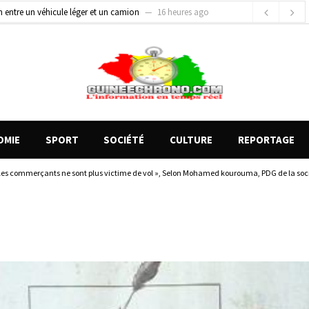
on entre un véhicule léger et un camion
16 heures ago
gards tournés vers la justice (par Mohamed lamine KOUROUMA)
19 heures ago
de motos présentés, 12 engins saisis par les Services spéciaux
10 heures ago
OMIE
SPORT
SOCIÉTÉ
CULTURE
REPORTAGE
ry, les commerçants ne sont plus victime de vol », Selon Mohamed kourouma, PDG de la s