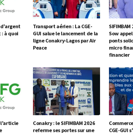
n d’argent
Transport aérien : La CGE-
SIFIMBAM 
 : à quoi
GUI salue le lancement de la
Sow appell
ligne Conakry-Lagos par Air
ponts soli
Peace
micro fina
financier
l’article
Conakry : le SIFIMBAM 2026
Commerce 
e
referme ses portes sur une
CGE-GUI s