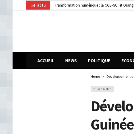
actu
Transformation numérique : la CGE-GUI et Orang
Dubréka : un accident de la circulation fait deux
ACCUEIL
NEWS
POLITIQUE
ECON
Home
Développement du 
ECONOMIE
Dévelo
Guinée 