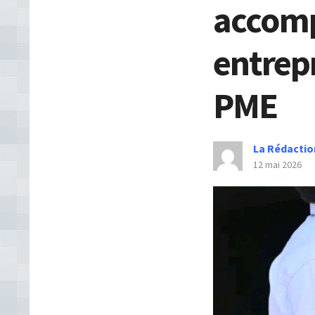
accom
entrep
PME
La Rédactio
12 mai 2026