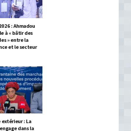
2026 : Ahmadou
e à « bâtir des
des » entre la
nce et le secteur
extérieur : La
’engage dans la