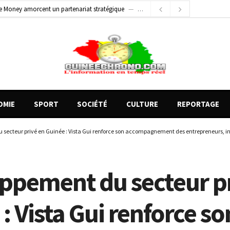
e Money amorcent un partenariat stratégique
2 jours ago
2 jours ago
Conscience nationale : Dr Sékou Koureissy Condé appelle au renforcement des valeurs républicaines
 blessés graves à Kenendé
11 heures ago
OMIE
SPORT
SOCIÉTÉ
CULTURE
REPORTAGE
secteur privé en Guinée : Vista Gui renforce son accompagnement des entrepreneurs, 
ppement du secteur pr
: Vista Gui renforce so