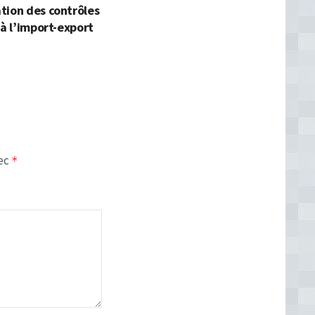
tion des contrôles
 à l’import-export
vec
*