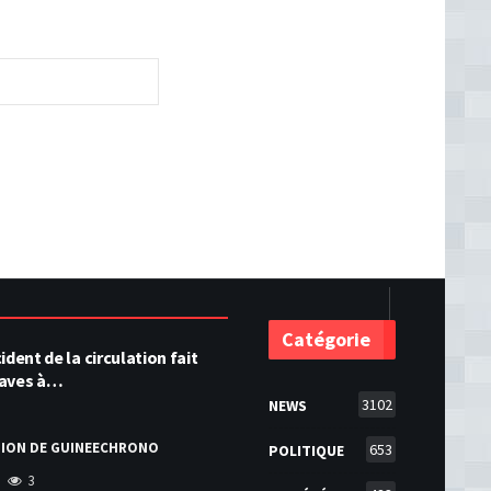
Catégorie
ident de la circulation fait
raves à…
3102
NEWS
TION DE GUINEECHRONO
653
POLITIQUE
3