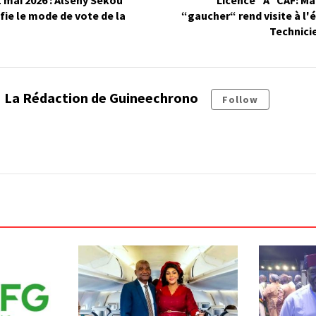
1 mai 2026 : Alseny Sékou
Licence “A" CAF: M
fie le mode de vote de la
“gaucher“ rend visite à l'
Technici
La Rédaction de Guineechrono
Follow