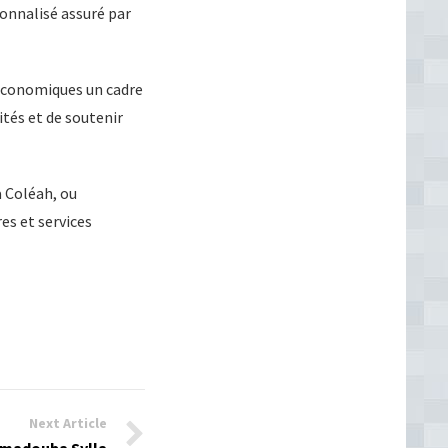
onnalisé assuré par
 économiques un cadre
ités et de soutenir
à Coléah, ou
es et services
Next Article