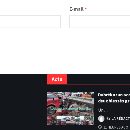
E-mail
*
Actu
Dubréka : un acc
deux blessés g
Un…
BY
LA RÉDAC
NEWS
11 HEURES AGO