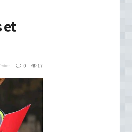
 et
0
17
Points