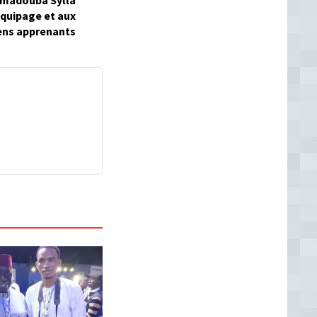
amadouba Sylla
équipage et aux
ens apprenants