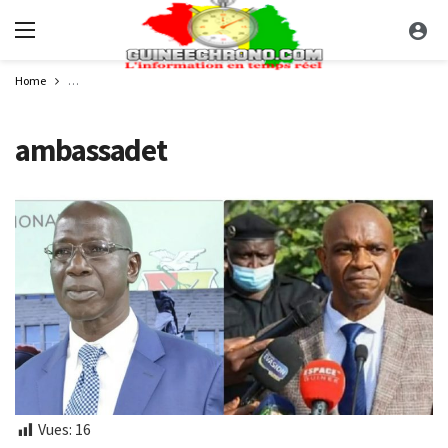
Home
Diplomatie : Aboubacar Sidiki Camara et Bachir Diallo nommés ambassad
ambassadet
Vues:
16