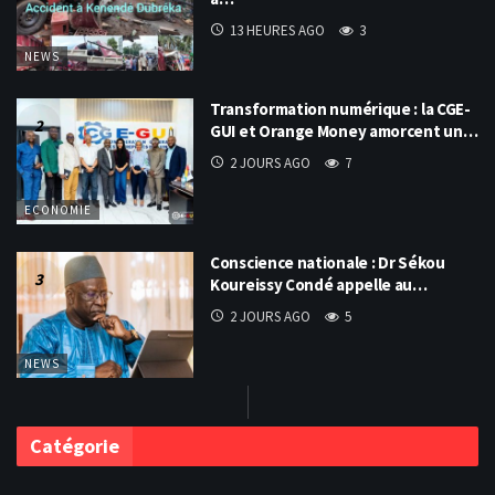
13 HEURES AGO
3
NEWS
Transformation numérique : la CGE-
GUI et Orange Money amorcent un…
2 JOURS AGO
7
ECONOMIE
Conscience nationale : Dr Sékou
Koureissy Condé appelle au…
2 JOURS AGO
5
NEWS
Catégorie