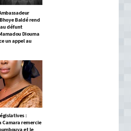
l’Ambassadeur
Bhoye Baldé rend
au défunt
 Mamadou Diouma
ce un appel au
égislatives :
 Camara remercie
umbouya et le