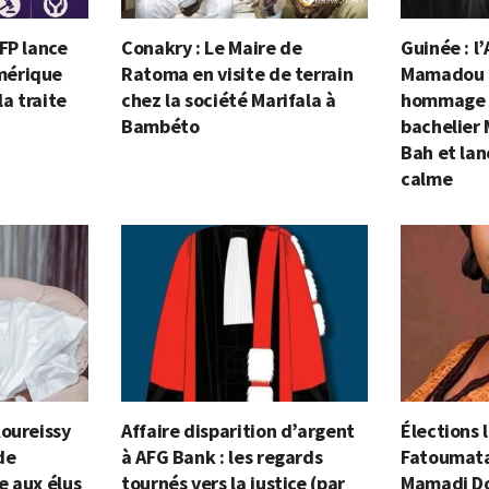
FP lance
Conakry : Le Maire de
Guinée : 
mérique
Ratoma en visite de terrain
Mamadou 
la traite
chez la société Marifala à
hommage 
Bambéto
bachelier
Bah et lan
calme
Koureissy
Affaire disparition d’argent
Élections l
de
à AFG Bank : les regards
Fatoumata
e aux élus
tournés vers la justice (par
Mamadi Do