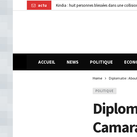
actu
Kindia : huit personnes blessées dans une collisi
Affaire disparition d’argent à AFG Bank : les re
Guinée : 11 présumés membres d’un réseau de vol 
ACCUEIL
NEWS
POLITIQUE
ECON
Home
Diplomatie : Abo
POLITIQUE
Diplom
Camara