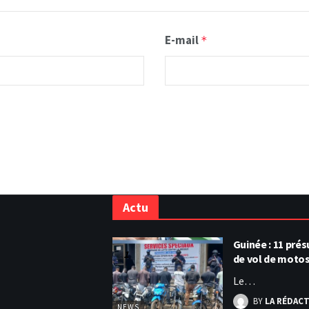
E-mail
*
Actu
Guinée : 11 pr
de vol de moto
Le…
BY
LA RÉDAC
NEWS