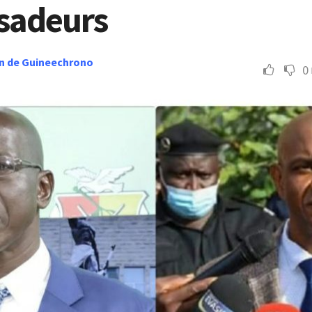
sadeurs
n de Guineechrono
0