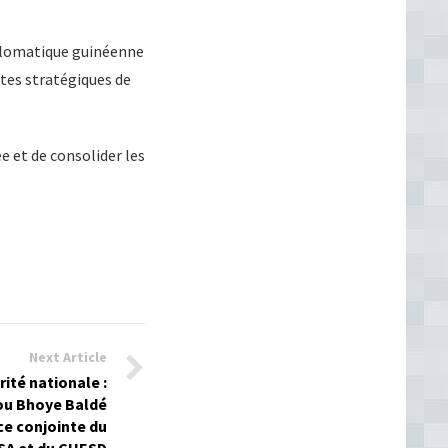
iplomatique guinéenne
tes stratégiques de
 et de consolider les
Next Article
rité nationale :
u Bhoye Baldé
ce conjointe du
SA et du CHESD