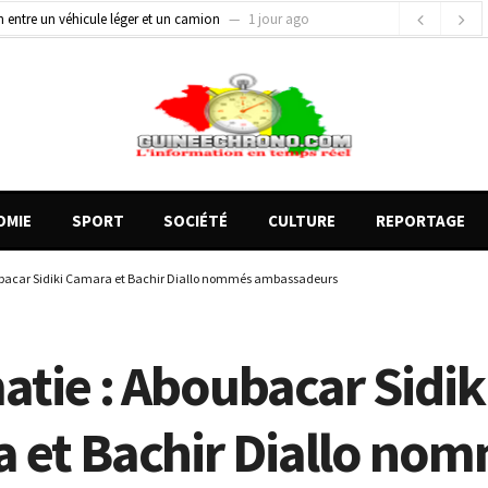
on entre un véhicule léger et un camion
1 jour ago
gards tournés vers la justice (par Mohamed lamine KOUROUMA)
1 jour ago
de motos présentés, 12 engins saisis par les Services spéciaux
19 heures ago
OMIE
SPORT
SOCIÉTÉ
CULTURE
REPORTAGE
ubacar Sidiki Camara et Bachir Diallo nommés ambassadeurs
atie : Aboubacar Sidik
 et Bachir Diallo no