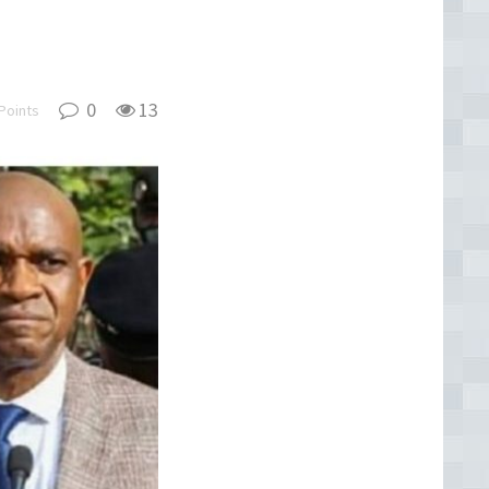
0
13
Points