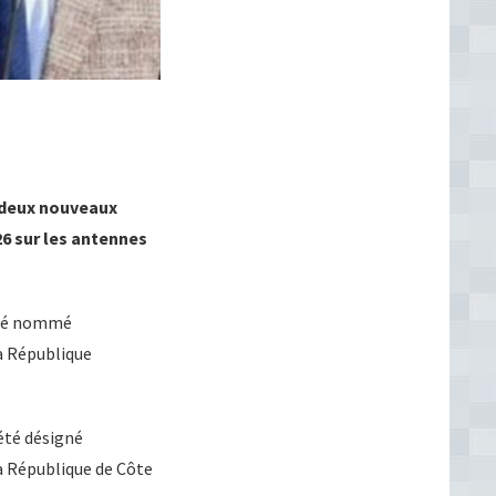
 deux nouveaux
26 sur les antennes
 été nommé
a République
 été désigné
a République de Côte