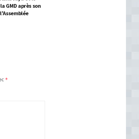
 la GMD après son
 l’Assemblée
vec
*