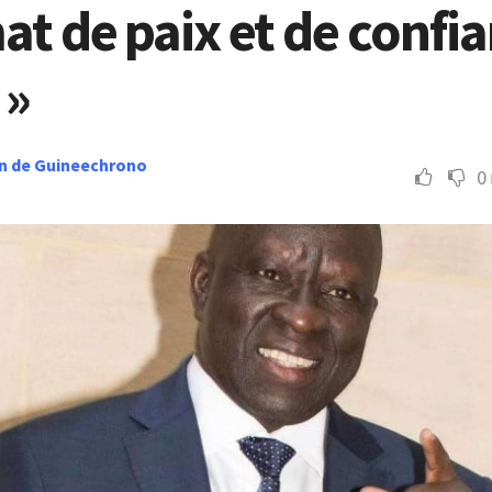
at de paix et de confi
 »
n de Guineechrono
0