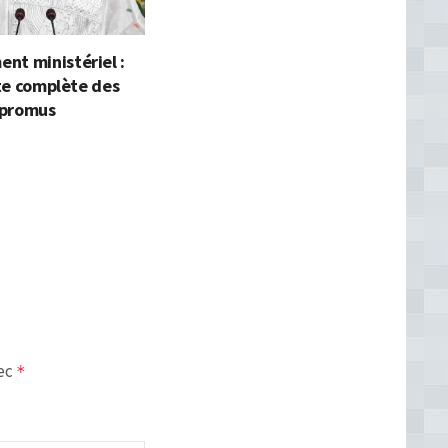
nt ministériel :
iste complète des
 promus
vec
*