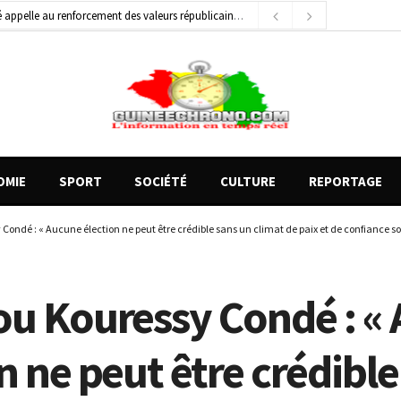
général de brigade
2 jours ago
e Money amorcent un partenariat stratégique
23 heures ago
OMIE
SPORT
SOCIÉTÉ
CULTURE
REPORTAGE
Condé : « Aucune élection ne peut être crédible sans un climat de paix et de confiance so
ou Kouressy Condé : «
n ne peut être crédible