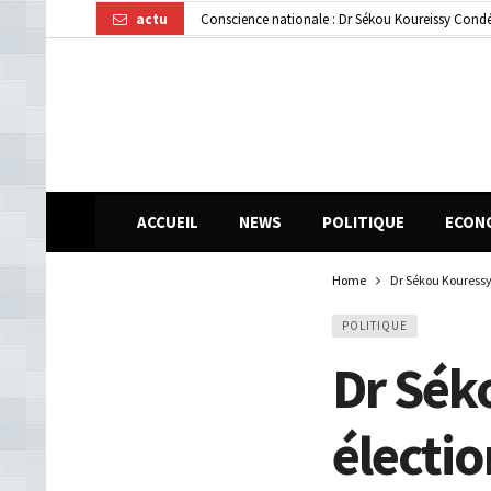
actu
Gendarmerie : le colonel Bienvenu Lamah promu 
Transformation numérique : la CGE-GUI et Orang
ACCUEIL
NEWS
POLITIQUE
ECON
Home
Dr Sékou Kouressy 
POLITIQUE
Dr Sék
électio