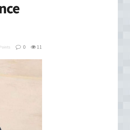
ance
0
11
Points