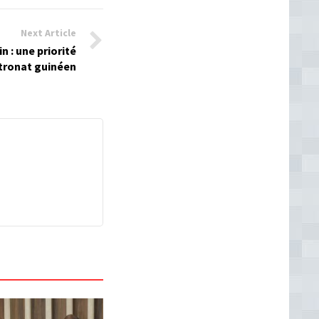
Next Article
n : une priorité
tronat guinéen