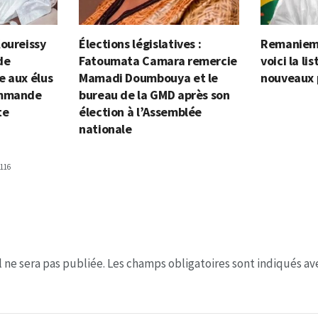
Koureissy
Élections législatives :
Remanieme
de
Fatoumata Camara remercie
voici la l
e aux élus
Mamadi Doumbouya et le
nouveaux
ommande
bureau de la GMD après son
te
élection à l’Assemblée
nationale
116
 ne sera pas publiée.
Les champs obligatoires sont indiqués a