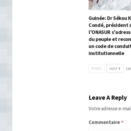
Guinée: Dr Sékou 
Condé, président 
l’ONASUR s’adress
du peuple et rec
un code de condui
institutionnelle
PREV
NEXT
1
of
Leave A Reply
Votre adresse e-mail
Commentaire
*