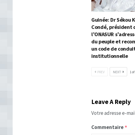
Guinée: Dr Sékou 
Condé, président 
l’ONASUR s’adress
du peuple et rec
un code de condui
institutionnelle
PREV
NEXT
1
of
Leave A Reply
Votre adresse e-mail
Commentaire
*