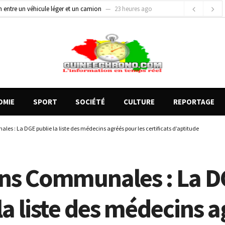
on entre un véhicule léger et un camion
23 heures ago
gards tournés vers la justice (par Mohamed lamine KOUROUMA)
1 jour ago
de motos présentés, 12 engins saisis par les Services spéciaux
16 heures ago
OMIE
SPORT
SOCIÉTÉ
CULTURE
REPORTAGE
es : La DGE publie la liste des médecins agréés pour les certificats d’aptitude
ons Communales : La 
la liste des médecins 