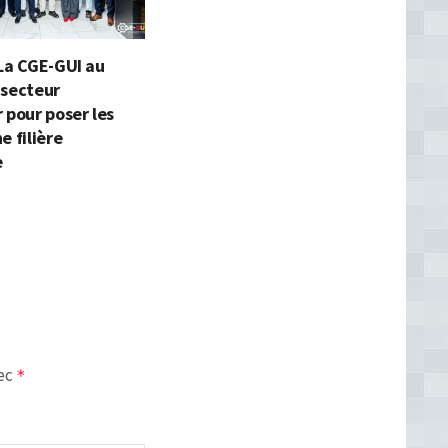
La CGE-GUI au
 secteur
 pour poser les
e filière
e
vec
*