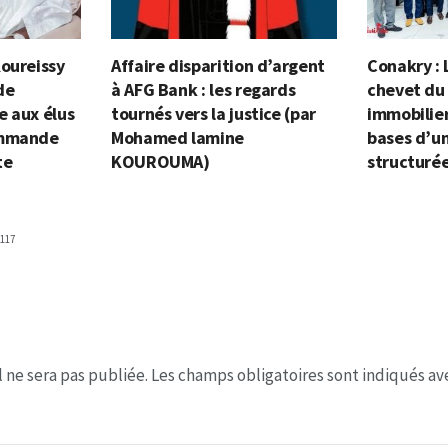
Koureissy
Affaire disparition d’argent
Conakry : 
de
à AFG Bank : les regards
chevet du
e aux élus
tournés vers la justice (par
immobilier
ommande
Mohamed lamine
bases d’un
te
KOUROUMA)
structuré
117
 ne sera pas publiée.
Les champs obligatoires sont indiqués a