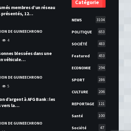
Catégorie
ésumés membres d’un réseau
s présentés, 12…
3104
NEWS
TION DE GUINEECHRONO
653
POLITIQUE
4
483
SOCIÉTÉ
ersonnes blessées dans une
453
Featured
 un véhicule…
294
ECONOMIE
TION DE GUINEECHRONO
286
SPORT
5
206
CULTURE
ion d’argent à AFG Bank : les
121
REPORTAGE
s vers la…
100
Santé
TION DE GUINEECHRONO
47
Société