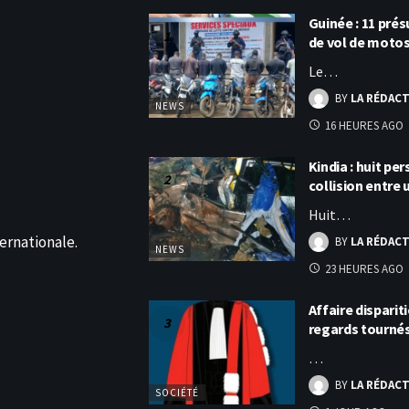
Guinée : 11 pr
de vol de moto
Le…
BY
LA RÉDAC
NEWS
16 HEURES AGO
Kindia : huit p
collision entre
Huit…
ernationale.
BY
LA RÉDAC
NEWS
23 HEURES AGO
Affaire disparit
regards tourné
…
BY
LA RÉDAC
SOCIÉTÉ