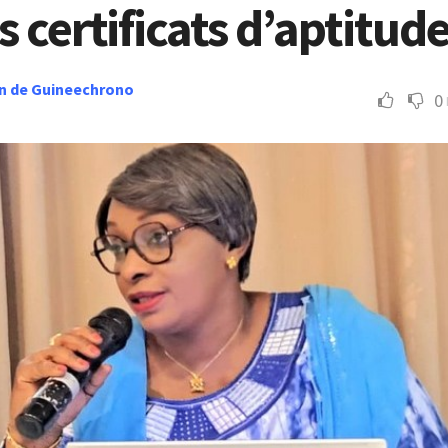
s certificats d’aptitud
n de Guineechrono
0