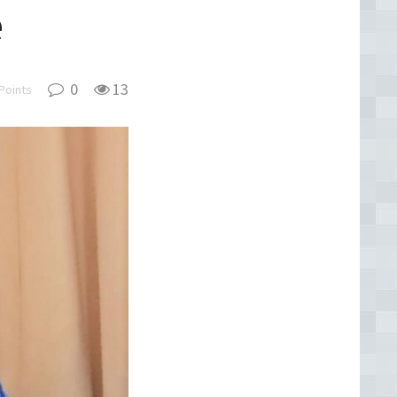
e
0
13
Points