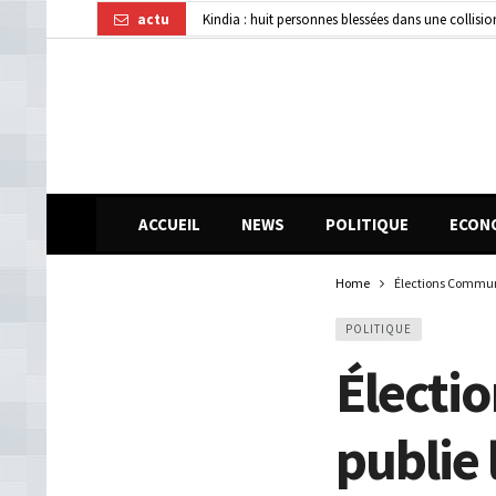
actu
Kindia : huit personnes blessées dans une collisi
Affaire disparition d’argent à AFG Bank : les re
Guinée : 11 présumés membres d’un réseau de vol 
ACCUEIL
NEWS
POLITIQUE
ECON
Home
Élections Communal
POLITIQUE
Électi
publie 