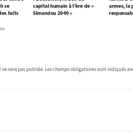
h se
capital humain à l’ère de «
armes, la 
des faits
Simandou 2040 »
responsabi
514
 ne sera pas publiée.
Les champs obligatoires sont indiqués a