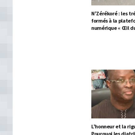
N’Zérékoré : les tr
formés à la plate
numérique « Œil du
L’honneur et la rig
Pourquoi les diatr