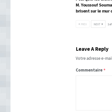
M. Youssouf Souma
brisent sur le mur 
PREV
NEXT
1
of
Leave A Reply
Votre adresse e-mail
Commentaire
*