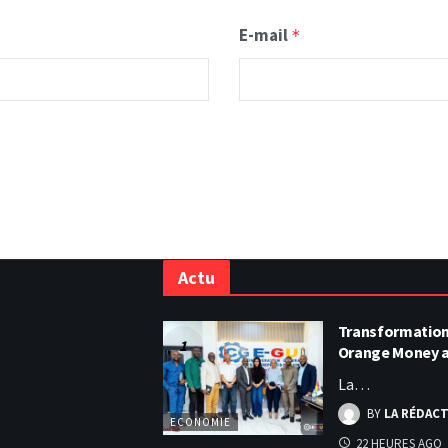
E-mail
*
Actu
Transformation 
Orange Money 
La…
BY
LA RÉDAC
ECONOMIE
22 HEURES AGO