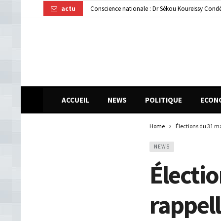
actu
Conscience nationale : Dr Sékou Koureissy Condé
Gendarmerie : le colonel Bienvenu Lamah promu 
Transformation numérique : la CGE-GUI et Orang
ACCUEIL
NEWS
POLITIQUE
ECON
Home
Élections du 31 ma
NEWS
Électio
rappell