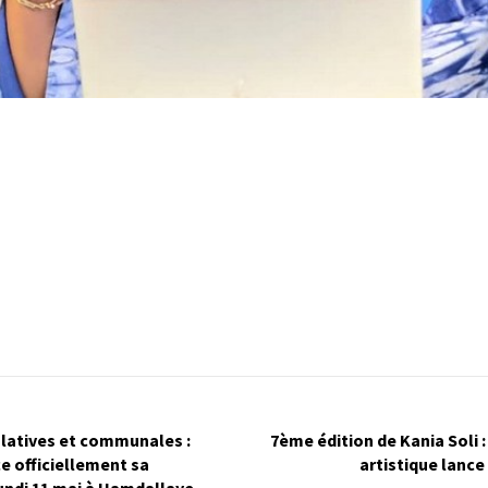
slatives et communales :
7ème édition de Kania Soli 
e officiellement sa
artistique lance