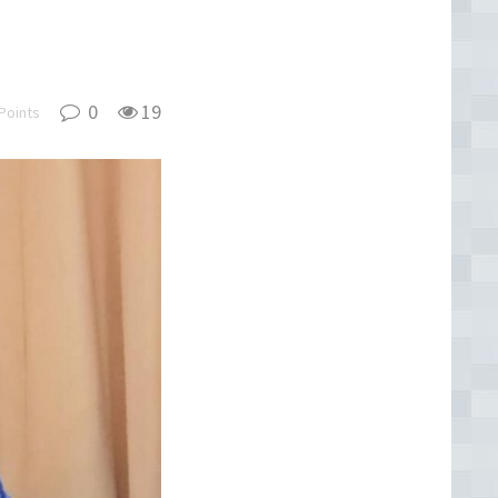
0
19
Points