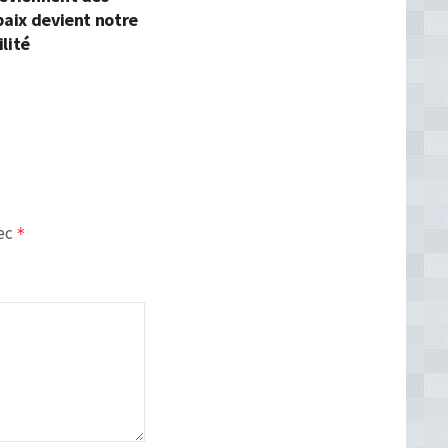
paix devient notre
lité
vec
*