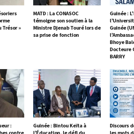
ésoriers
MATD : La CONASOC
Guinée : L
forme
témoigne son soutien à la
l’Univers
 Trésor »
Ministre Djenab Touré lors de
Guinée (U
sa prise de fonction
l’Ambass
Bhoye Bald
Docteure
BARRY
ueur :
Guinée : Bintou Keïta à
Discours d
ibes contre
l’Éducation, le défi du
les mots 