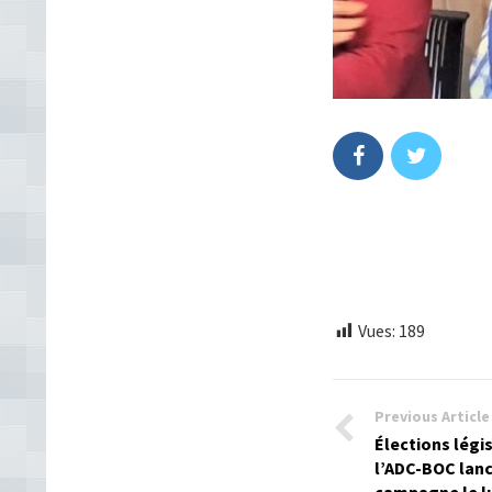
Vues:
189
Previous Article
Élections légi
l’ADC-BOC lanc