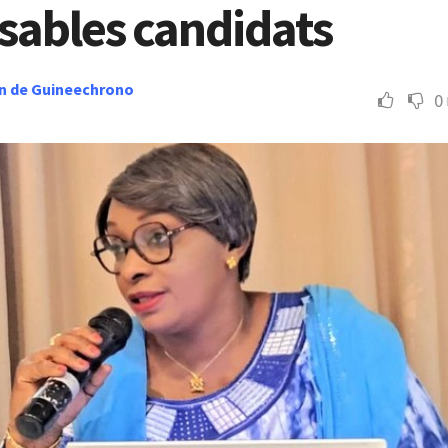
sables candidats
n de Guineechrono
0