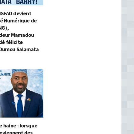
’ISFAD devient
ité Numérique de
NG),
adeur Mamadou
é félicite
 Oumou Salamata
e haine : lorsque
deviennent des