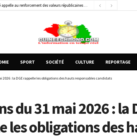
 appelle au renforcement des valeurs républicaines
23 heures ago
général de brigade
2 jours ago
e Money amorcent un partenariat stratégique
22 heures ago
OMIE
SPORT
SOCIÉTÉ
CULTURE
REPORTAGE
i 2026 : la DGE rappelle les obligations des hauts responsables candidats
ns du 31 mai 2026 : la
e les obligations des 