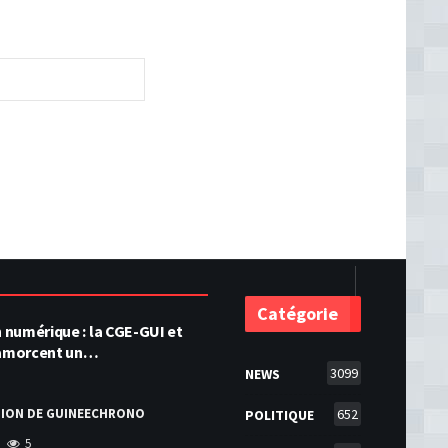
Catégorie
numérique : la CGE-GUI et
amorcent un…
3099
NEWS
TION DE GUINEECHRONO
652
POLITIQUE
5