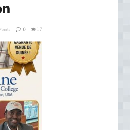
on
0
17
Points