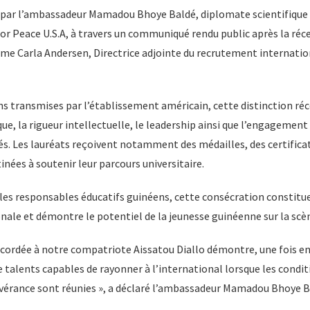
e par l’ambassadeur Mamadou Bhoye Baldé, diplomate scientifique
r Peace U.S.A, à travers un communiqué rendu public après la réce
me Carla Andersen, Directrice adjointe du recrutement internatio
ns transmises par l’établissement américain, cette distinction r
ue, la rigueur intellectuelle, le leadership ainsi que l’engagement
és. Les lauréats reçoivent notamment des médailles, des certifica
inées à soutenir leur parcours universitaire.
t les responsables éducatifs guinéens, cette consécration consti
onale et démontre le potentiel de la jeunesse guinéenne sur la scè
ccordée à notre compatriote Aissatou Diallo démontre, une fois en
talents capables de rayonner à l’international lorsque les conditi
sévérance sont réunies », a déclaré l’ambassadeur Mamadou Bhoye B