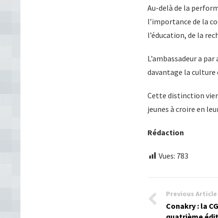
Au-delà de la perfor
l’importance de la c
l’éducation, de la r
L’ambassadeur a par a
davantage la culture d
Cette distinction vie
jeunes à croire en le
Rédaction
Vues:
783
Previous Article
Conakry : la C
quatrième édit