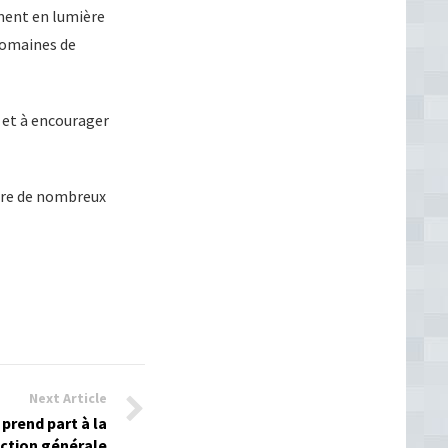
ement en lumière
domaines de
e et à encourager
pire de nombreux
Next Article
prend part à la
ection générale