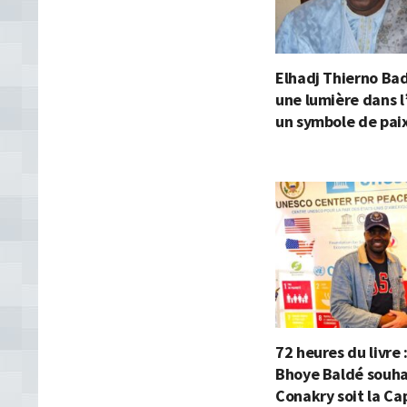
Elhadj Thierno Ba
une lumière dans l
un symbole de paix
72 heures du livr
Bhoye Baldé souha
Conakry soit la Ca