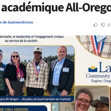
 académique All-Oreg
n de Guineechrono
0