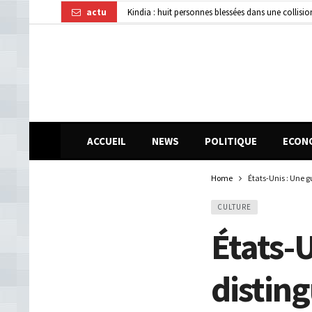
actu
Affaire disparition d’argent à AFG Bank : les re
Guinée : 11 présumés membres d’un réseau de vol 
ACCUEIL
NEWS
POLITIQUE
ECON
Home
États-Unis : Une 
CULTURE
États-
disting