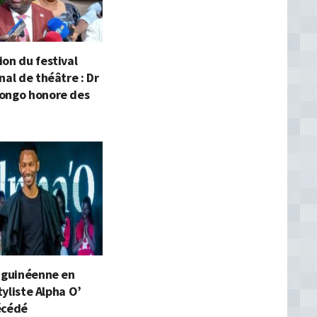
on du festival
nal de théâtre : Dr
ongo honore des
e guinéenne en
styliste Alpha O’
écédé