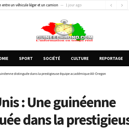
gards tournés vers la justice (par Mohamed lamine KOUROUMA)
1 jour ago
de motos présentés, 12 engins saisis par les Services spéciaux
21 heures ago
OMIE
SPORT
SOCIÉTÉ
CULTURE
REPORTAGE
guinéenne distinguée dans la prestigieuse équipe académique All-Oregon
Unis : Une guinéenne
uée dans la prestigieu