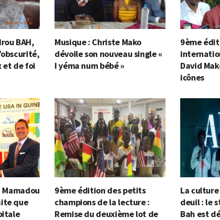
drou BAH,
Musique : Christe Mako
9ème éditi
’obscurité,
dévoile son nouveau single «
internatio
 et de foi
I yéma num bébé »
David Mak
icônes
e : Mamadou
9ème édition des petits
La cultur
ite que
champions de la lecture :
deuil : le 
pitale
Remise du deuxième lot de
Bah est d