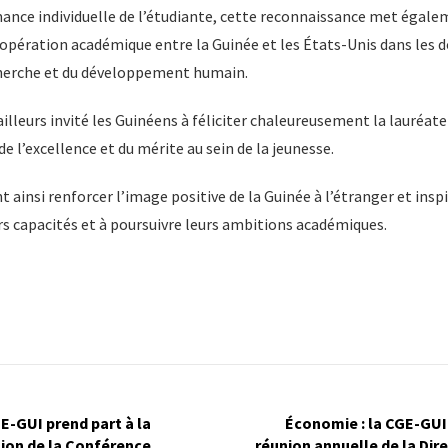
mance individuelle de l’étudiante, cette reconnaissance met égal
oopération académique entre la Guinée et les États-Unis dans les 
echerche et du développement humain.
illeurs invité les Guinéens à féliciter chaleureusement la lauréat
e l’excellence et du mérite au sein de la jeunesse.
nt ainsi renforcer l’image positive de la Guinée à l’étranger et ins
urs capacités et à poursuivre leurs ambitions académiques.
GE-GUI prend part à la
Économie : la CGE-GUI 
ion de la Conférence
réunion annuelle de la Dir