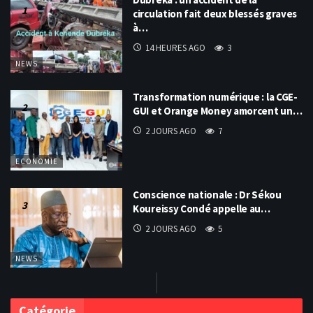
circulation fait deux blessés graves
à…
14 HEURES AGO
3
NEWS
Transformation numérique : la CGE-
GUI et Orange Money amorcent un…
2 JOURS AGO
7
ECONOMIE
Conscience nationale : Dr Sékou
Koureissy Condé appelle au…
2 JOURS AGO
5
NEWS
Catégorie