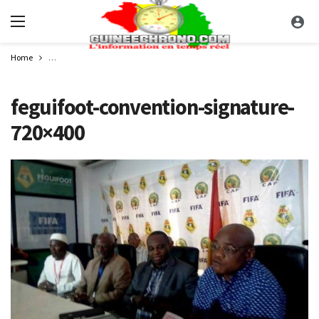
Home
Feguifoot : Vers la réalisation de 25 terrains de football dans les 33 préfectu
feguifoot-convention-signature-
720×400