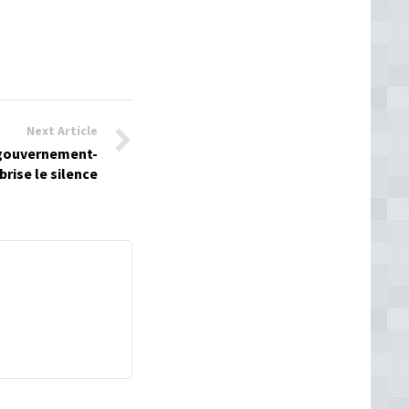
Next Article
 gouvernement-
rise le silence