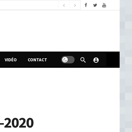
samedi, août 8, 2026
n politique des femmes en Guinée
3 heures ago
VIDÉO
CONTACT
6-2020