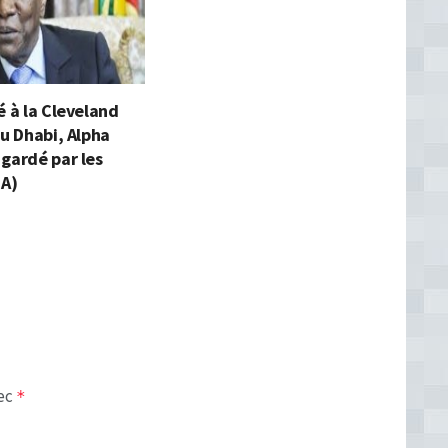
é à la Cleveland
bu Dhabi, Alpha
gardé par les
JA)
vec
*