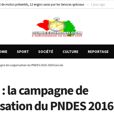
on entre un véhicule léger et un camion
1 jour ago
 présidente de SyNCLUFP met en lumière les avancées et les défis de la participatio
OMIE
SPORT
SOCIÉTÉ
CULTURE
REPORTAGE
gne de vulgarisation du PNDES 2016-2020 lancée
 : la campagne de
isation du PNDES 201