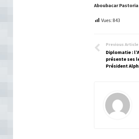
Aboubacar Pastori
Vues:
843
Previous Article
Diplomatie : l
présente ses l
Président Alp