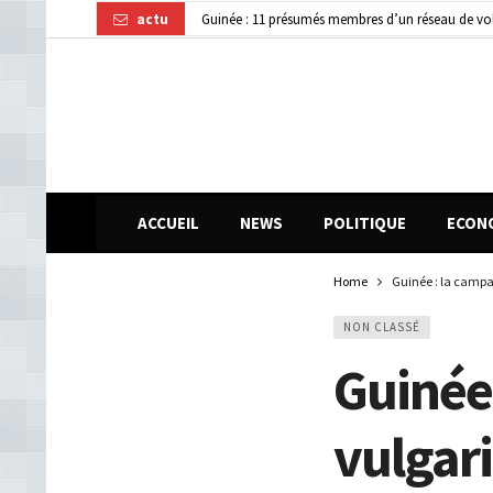
actu
Kindia : huit personnes blessées dans une collisi
Journée internationale de la Femme africaine : la
ACCUEIL
NEWS
POLITIQUE
ECON
Home
Guinée : la campa
NON CLASSÉ
Guinée
vulgar