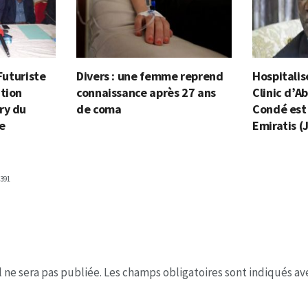
 Futuriste
Divers : une femme reprend
Hospitalis
tion
connaissance après 27 ans
Clinic d’A
ry du
de coma
Condé est 
e
Emiratis (
391
 ne sera pas publiée.
Les champs obligatoires sont indiqués a