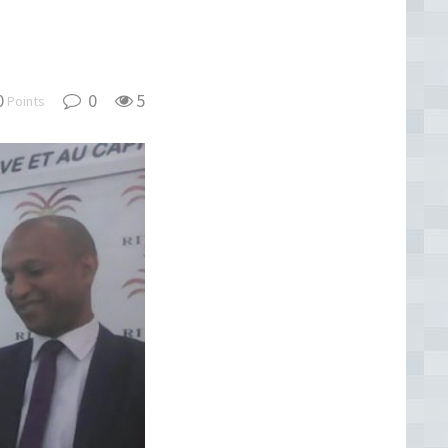
0
0
5
Points