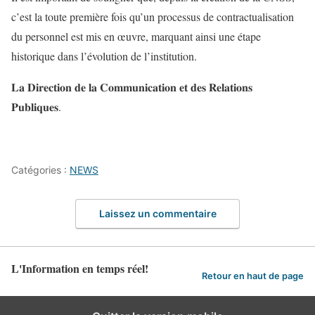
c’est la toute première fois qu’un processus de contractualisation
du personnel est mis en œuvre, marquant ainsi une étape
historique dans l’évolution de l’institution.
𝐋𝐚 𝐃𝐢𝐫𝐞𝐜𝐭𝐢𝐨𝐧 𝐝𝐞 𝐥𝐚 𝐂𝐨𝐦𝐦𝐮𝐧𝐢𝐜𝐚𝐭𝐢𝐨𝐧 𝐞𝐭 𝐝𝐞𝐬 𝐑𝐞𝐥𝐚𝐭𝐢𝐨𝐧𝐬
𝐏𝐮𝐛𝐥𝐢𝐪𝐮𝐞𝐬.
Catégories :
NEWS
Laissez un commentaire
L'Information en temps réel!
Retour en haut de page