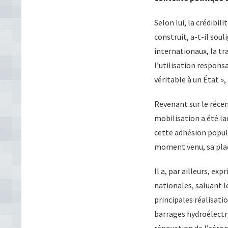
Selon lui, la crédibil
construit, a-t-il soul
internationaux, la tr
l’utilisation respons
véritable à un État », 
Revenant sur le récen
mobilisation a été lar
cette adhésion popula
moment venu, sa plac
Il a, par ailleurs, ex
nationales, saluant l
principales réalisati
barrages hydroélectri
rénovation de l’aérop