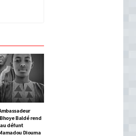
l’Ambassadeur
Bhoye Baldé rend
au défunt
 Mamadou Diouma