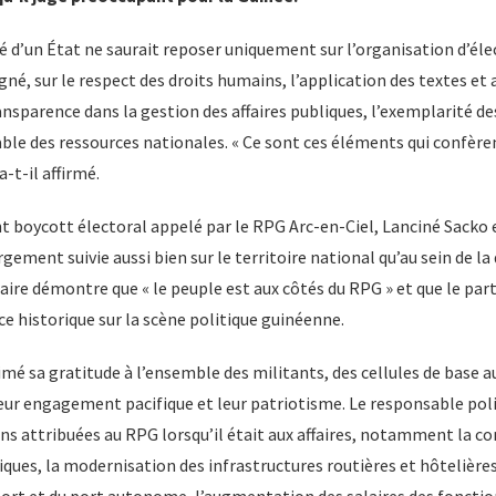
ité d’un État ne saurait reposer uniquement sur l’organisation d’élec
igné, sur le respect des droits humains, l’application des textes et
ansparence dans la gestion des affaires publiques, l’exemplarité de
able des ressources nationales. « Ce sont ces éléments qui confère
a-t-il affirmé.
t boycott électoral appelé par le RPG Arc-en-Ciel, Lanciné Sacko
gement suivie aussi bien sur le territoire national qu’au sein de la 
ire démontre que « le peuple est aux côtés du RPG » et que le parti
e historique sur la scène politique guinéenne.
primé sa gratitude à l’ensemble des militants, des cellules de base 
eur engagement pacifique et leur patriotisme. Le responsable poli
ons attribuées au RPG lorsqu’il était aux affaires, notamment la c
ques, la modernisation des infrastructures routières et hôtelières
ort et du port autonome, l’augmentation des salaires des fonction