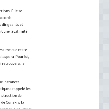
tions. Elle se
 accords
s dirigeants et
nt une légitimité
 estime que cette
diaspora. Pour lui,
 retrouvera, le
aux instances
tique a rappelé les
onstruction de
 de Conakry, la
naires, ainsi que le