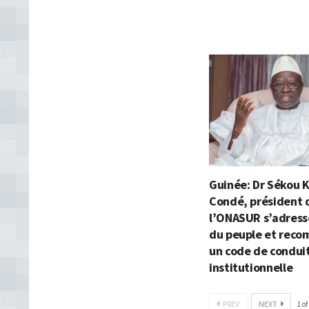
Guinée: Dr Sékou 
Condé, président 
l’ONASUR s’adress
du peuple et rec
un code de condui
institutionnelle
PREV
NEXT
1
of