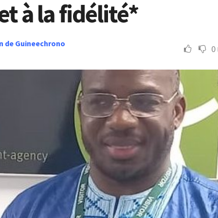
et à la fidélité*
n de Guineechrono
0