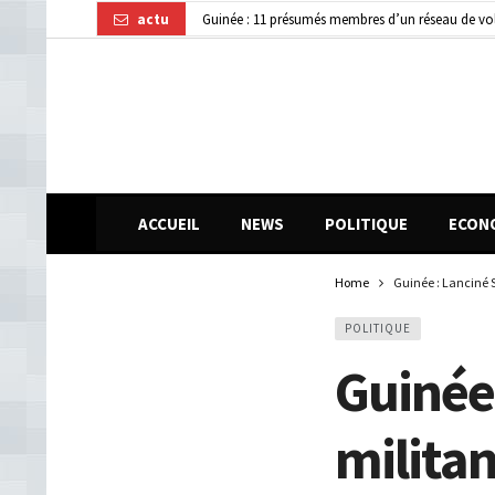
actu
Kindia : huit personnes blessées dans une collisi
Journée internationale de la Femme africaine : la
ACCUEIL
NEWS
POLITIQUE
ECON
Home
Guinée : Lanciné Sa
POLITIQUE
Guinée 
militan