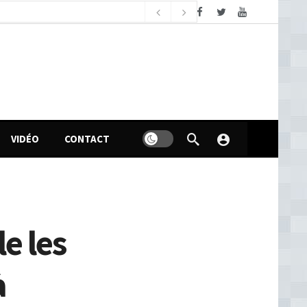
samedi, août 8, 2026
n politique des femmes en Guinée
12 minutes ago
VIDÉO
CONTACT
e les
à