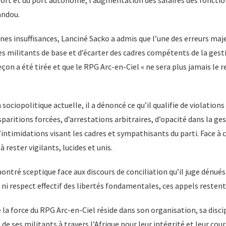
andou.
es insuffisances, Lanciné Sacko a admis que l’une des erreurs maje
es militants de base et d’écarter des cadres compétents de la gestio
eçon a été tirée et que le RPG Arc-en-Ciel « ne sera plus jamais le 
sociopolitique actuelle, il a dénoncé ce qu’il qualifie de violation
sparitions forcées, d’arrestations arbitraires, d’opacité dans la ge
’intimidations visant les cadres et sympathisants du parti. Face à c
à rester vigilants, lucides et unis.
ontré sceptique face aux discours de conciliation qu’il juge dénués
e ni respect effectif des libertés fondamentales, ces appels restent
e la force du RPG Arc-en-Ciel réside dans son organisation, sa discip
de ses militants à travers l’Afrique pour leur intégrité et leur coura