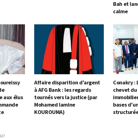
Bah et lan
calme
Koureissy
Affaire disparition d’argent
Conakry : 
de
à AFG Bank : les regards
chevet du
e aux élus
tournés vers la justice (par
immobilier
ommande
Mohamed lamine
bases d’un
te
KOUROUMA)
structuré
117