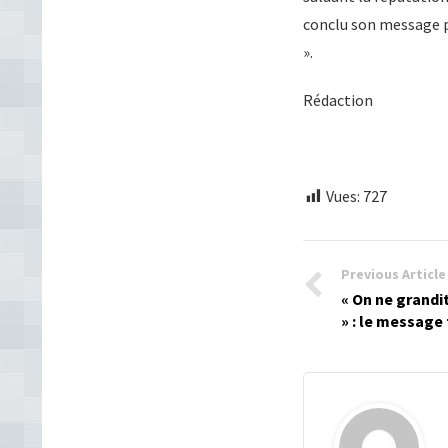
conclu son message pa
».
Rédaction
Vues:
727
Previous Article
« On ne grandi
» : le message