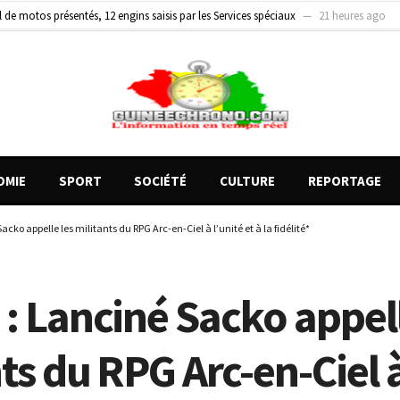
on entre un véhicule léger et un camion
1 jour ago
 présidente de SyNCLUFP met en lumière les avancées et les défis de la participatio
OMIE
SPORT
SOCIÉTÉ
CULTURE
REPORTAGE
cko appelle les militants du RPG Arc-en-Ciel à l’unité et à la fidélité*
: Lanciné Sacko appell
ts du RPG Arc-en-Ciel 