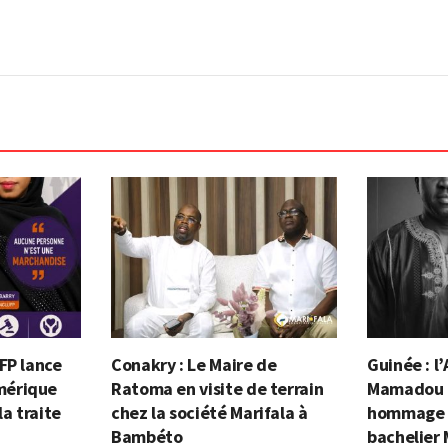
FP lance
Conakry : Le Maire de
Guinée : 
mérique
Ratoma en visite de terrain
Mamadou 
la traite
chez la société Marifala à
hommage 
Bambéto
bachelier