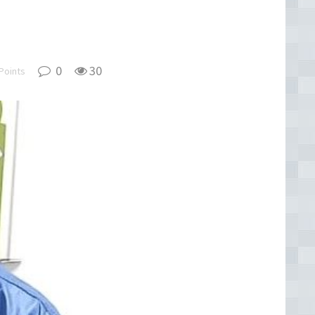
0
30
Points