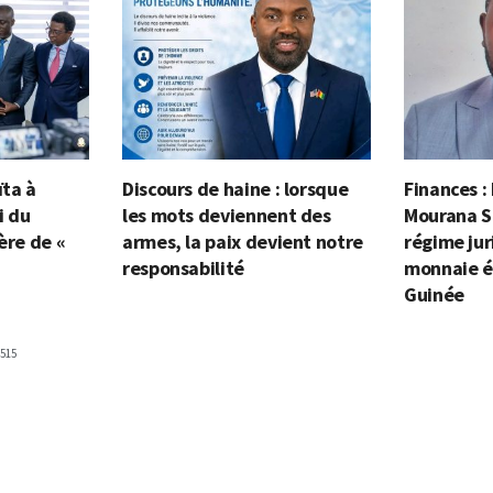
ïta à
Discours de haine : lorsque
Finances :
i du
les mots deviennent des
Mourana S
ère de «
armes, la paix devient notre
régime jur
responsabilité
monnaie é
Guinée
515