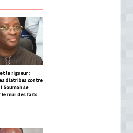
t la rigueur :
es diatribes contre
uf Soumah se
r le mur des faits