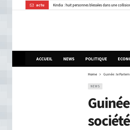
actu
Affaire disparition d’argent à AFG Bank : les re
Guinée : 11 présumés membres d’un réseau de vol 
ACCUEIL
NEWS
POLITIQUE
ECON
Home
Guinée : le Parlem
NEWS
Guinée 
société