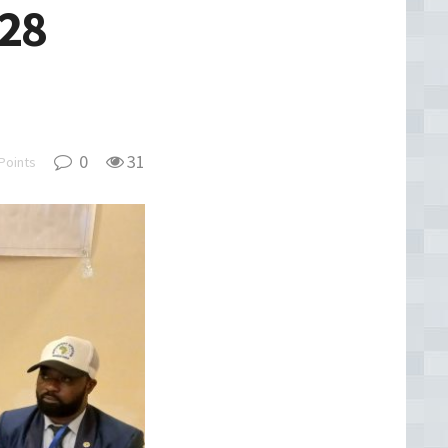
 28
0
31
Points