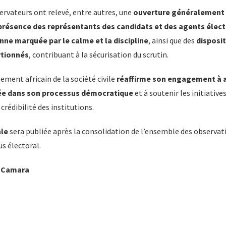
bservateurs ont relevé, entre autres, une
ouverture généralement 
présence des représentants des candidats et des agents élec
nne marquée par le calme et la discipline
, ainsi que des
disposit
rtionnés
, contribuant à la sécurisation du scrutin.
lement africain de la société civile
réaffirme son engagement à 
ée dans son processus démocratique
et à soutenir les initiatives
a crédibilité des institutions.
ale
sera publiée après la consolidation de l’ensemble des observati
s électoral.
a Camara