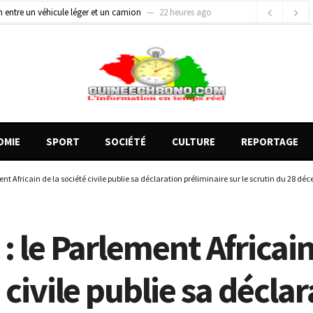
gards tournés vers la justice (par Mohamed lamine KOUROUMA)
1 jour ago
de motos présentés, 12 engins saisis par les Services spéciaux
16 heures ago
OMIE
SPORT
SOCIÉTÉ
CULTURE
REPORTAGE
ent Africain de la société civile publie sa déclaration préliminaire sur le scrutin du 28 d
: le Parlement Africain
 civile publie sa décla