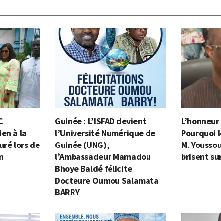
C
Guinée : L’ISFAD devient
L’honneur e
en à la
l’Université Numérique de
Pourquoi l
uré lors de
Guinée (UNG),
M. Yousso
on
l’Ambassadeur Mamadou
brisent su
Bhoye Baldé félicite
Docteure Oumou Salamata
BARRY