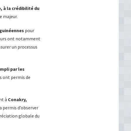
 à la crédibilité du
e majeur.
s guinéennes
pour
ateurs ont notamment
ssurer un processus
mpli par les
ts ont permis de
nt à
Conakry,
a permis d’observer
réciation globale du