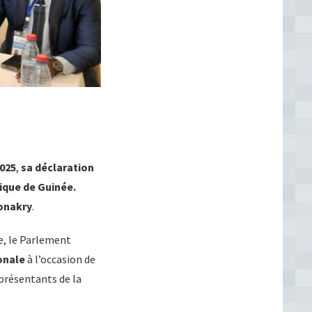
025
,
sa déclaration
ique de Guinée.
Conakry
.
e, le Parlement
onale
à l’occasion de
eprésentants de la