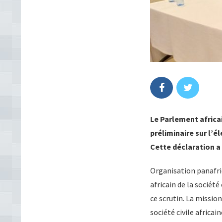
Le
Parlement africai
préliminaire sur l’é
Cette déclaration a
Organisation panafric
africain de la société
ce scrutin. La missio
société civile africai