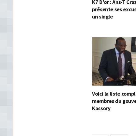
K7 D’or : Ans-T Cra
présente ses excu
un single
Voici la liste comp
membres du gouv
Kassory