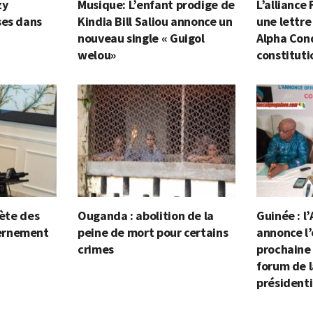
zy
Musique: L’enfant prodige de
L’alliance
ses dans
Kindia Bill Saliou annonce un
une lettre
nouveau single « Guigol
Alpha Cond
welou»
constituti
lète des
Ouganda : abolition de la
Guinée : l’
ernement
peine de mort pour certains
annonce l’
crimes
prochaine
forum de l
présidenti