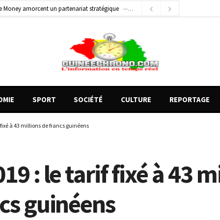
e Money amorcent un partenariat stratégique
1 jour ago
1 jour ago
Conscience nationale : Dr Sékou Koureissy Condé appelle au renforcement des valeurs républicaines
 blessés graves à Kenendé
2 heures ago
OMIE
SPORT
SOCIÉTÉ
CULTURE
REPORTAGE
f fixé à 43 millions de francs guinéens
19 : le tarif fixé à 43 m
ncs guinéens