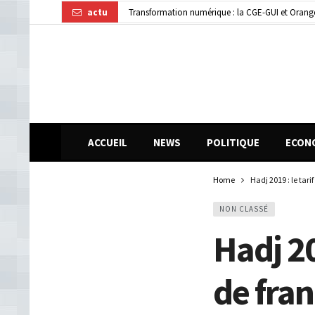
actu
Transformation numérique : la CGE-GUI et Orang
Dubréka : un accident de la circulation fait deux
ACCUEIL
NEWS
POLITIQUE
ECON
Home
Hadj 2019 : le tari
NON CLASSÉ
Hadj 20
de fra