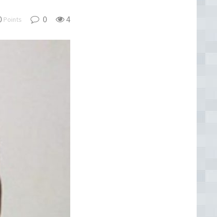
0
0
4
Points