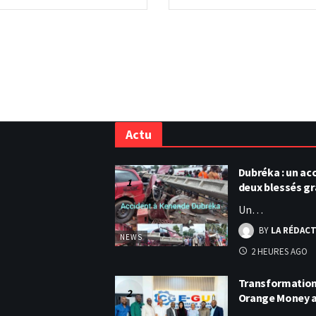
Actu
Dubréka : un acc
deux blessés g
Un…
BY
LA RÉDAC
NEWS
2 HEURES AGO
Transformation 
Orange Money 