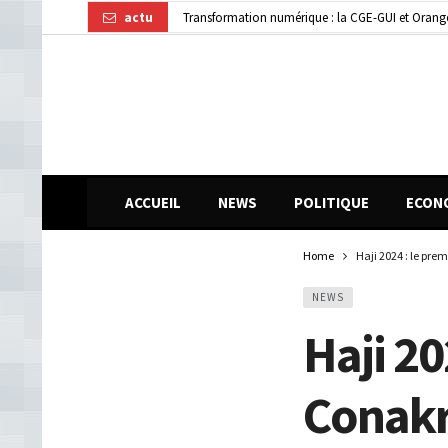
actu
Transformation numérique : la CGE-GUI et Orang
Dubréka : un accident de la circulation fait deux
ACCUEIL
NEWS
POLITIQUE
ECON
Home
Haji 2024 : le pre
NEWS
Haji 20
Conakr