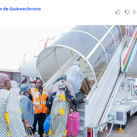
n de Guineechrono
0