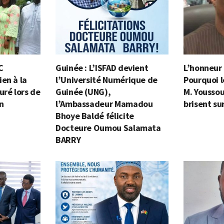
C
Guinée : L’ISFAD devient
L’honneur e
en à la
l’Université Numérique de
Pourquoi l
uré lors de
Guinée (UNG),
M. Yousso
on
l’Ambassadeur Mamadou
brisent su
Bhoye Baldé félicite
Docteure Oumou Salamata
BARRY