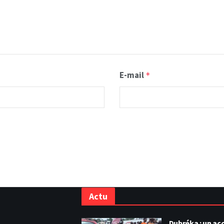
E-mail
*
Actu
Dubréka : un acc