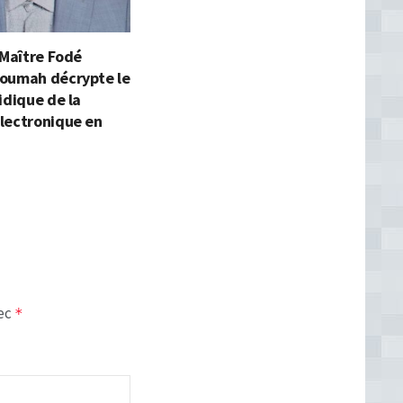
 Maître Fodé
oumah décrypte le
idique de la
lectronique en
vec
*