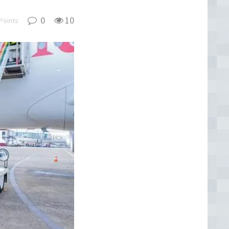
0
10
Points