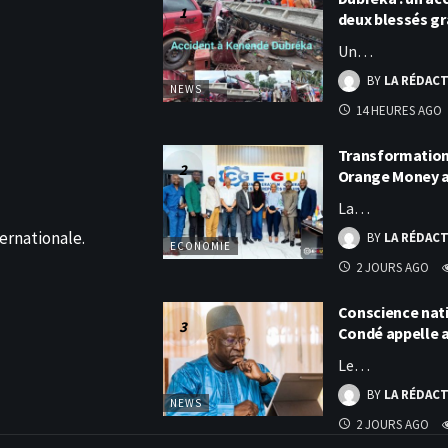
deux blessés g
Un…
BY
LA RÉDAC
NEWS
14 HEURES AGO
Transformation 
Orange Money 
La…
ernationale.
BY
LA RÉDAC
ECONOMIE
2 JOURS AGO
Conscience nati
Condé appelle
Le…
BY
LA RÉDAC
NEWS
2 JOURS AGO