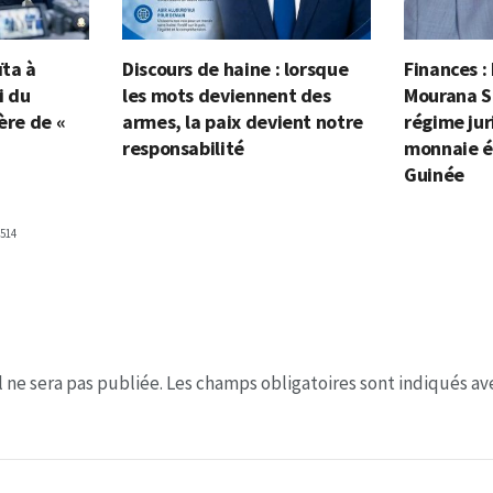
ïta à
Discours de haine : lorsque
Finances :
i du
les mots deviennent des
Mourana S
ère de «
armes, la paix devient notre
régime jur
responsabilité
monnaie é
Guinée
514
 ne sera pas publiée.
Les champs obligatoires sont indiqués a