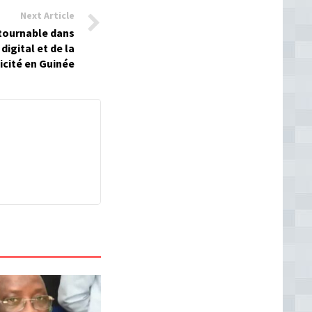
Next Article
tournable dans
digital et de la
icité en Guinée