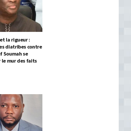
t la rigueur :
es diatribes contre
uf Soumah se
r le mur des faits