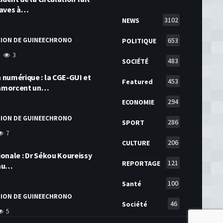
raves à…
3102
NEWS
TION DE GUINEECHRONO
653
POLITIQUE
3
483
SOCIÉTÉ
numérique : la CGE-GUI et
453
Featured
amorcent un…
294
ECONOMIE
TION DE GUINEECHRONO
286
SPORT
7
206
CULTURE
onale : Dr Sékou Koureissy
121
REPORTAGE
 au…
100
Santé
TION DE GUINEECHRONO
46
Société
5