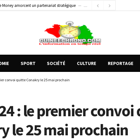
e Money amorcent un partenariat stratégique
2 jours ago
2 jours ago
Conscience nationale : Dr Sékou Koureissy Condé appelle au renforcement des valeurs républicaines
 blessés graves à Kenendé
14 heures ago
OMIE
SPORT
SOCIÉTÉ
CULTURE
REPORTAGE
mier convoi quitte Conakry le 25 mai prochain
24 : le premier convoi 
y le 25 mai prochain