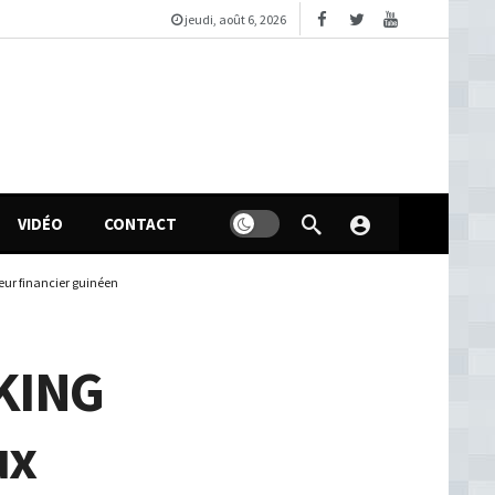
jeudi, août 6, 2026
VIDÉO
CONTACT
eur financier guinéen
KING
ux