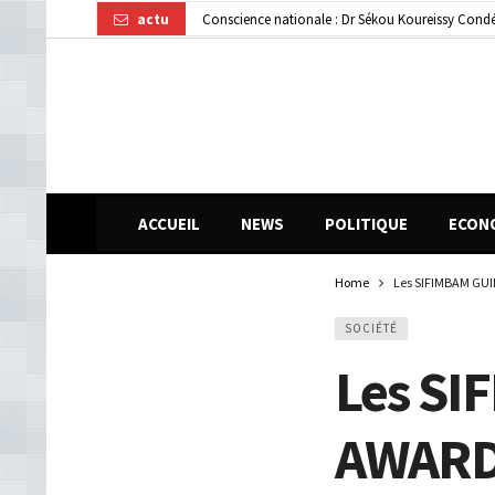
actu
Gendarmerie : le colonel Bienvenu Lamah promu 
Transformation numérique : la CGE-GUI et Orang
ACCUEIL
NEWS
POLITIQUE
ECON
Home
Les SIFIMBAM GUIN
SOCIÉTÉ
Les S
AWARDS