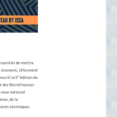
essentiel de mettre
r, innovent, réforment
scrit la 5ᵉ édition du
et des Microfinances
z-vous national
ance, de la
aires techniques.