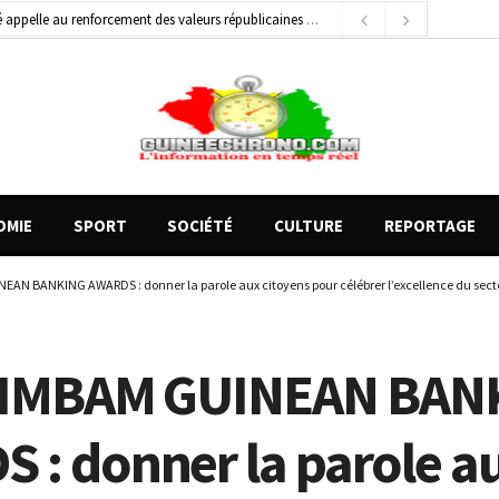
général de brigade
2 jours ago
e Money amorcent un partenariat stratégique
10 heures ago
OMIE
SPORT
SOCIÉTÉ
CULTURE
REPORTAGE
EAN BANKING AWARDS : donner la parole aux citoyens pour célébrer l’excellence du sect
IFIMBAM GUINEAN BAN
 : donner la parole a