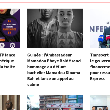
FP lance
Guinée : l’Ambassadeur
Transport 
mérique
Mamadou Bhoye Baldé rend
le gouver
la traite
hommage au défunt
financeme
bachelier Mamadou Diouma
pour ressu
Bah et lance un appel au
Express
calme