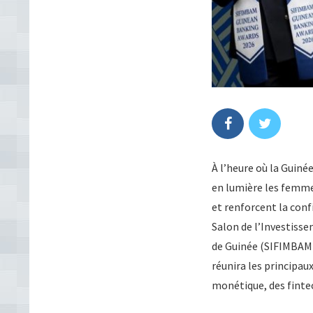
À l’heure où la Guiné
en lumière les femmes
et renforcent la confi
Salon de l’Investisse
de Guinée (SIFIMBAM),
réunira les principau
monétique, des fintec