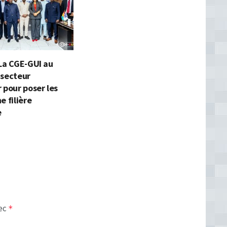
La CGE-GUI au
 secteur
 pour poser les
e filière
e
vec
*