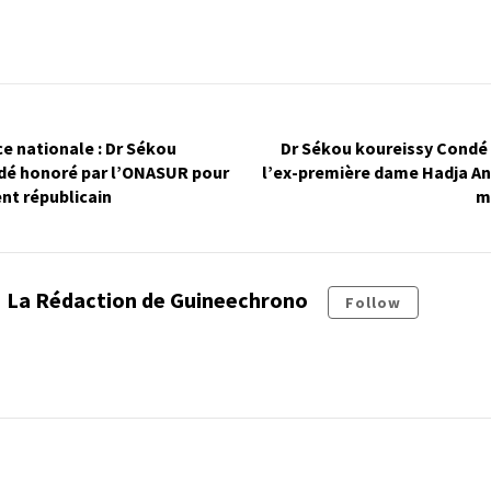
e nationale : Dr Sékou
Dr Sékou koureissy Condé 
dé honoré par l’ONASUR pour
l’ex-première dame Hadja And
t républicain
m
La Rédaction de Guineechrono
Follow