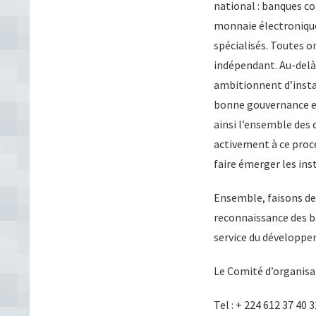
national : banques c
monnaie électronique,
spécialisés. Toutes on
indépendant. Au-del
ambitionnent d’instau
bonne gouvernance et 
ainsi l’ensemble des 
activement à ce proc
faire émerger les ins
Ensemble, faisons d
reconnaissance des bâ
service du développ
Le Comité d’organisa
Tel : + 224 612 37 40 3