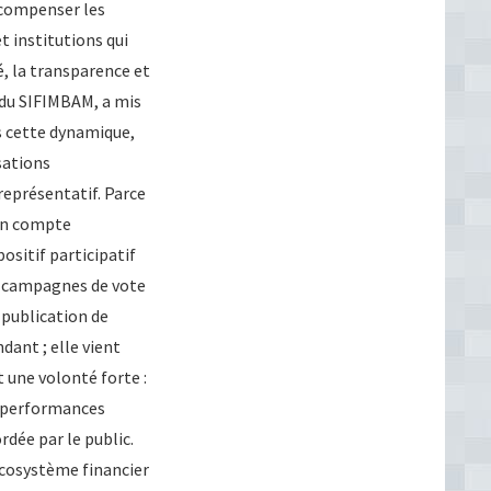
compenser les
t institutions qui
é, la transparence et
 du SIFIMBAM, a mis
ns cette dynamique,
sations
représentatif. Parce
ion compte
ositif participatif
es campagnes de vote
e publication de
dant ; elle vient
t une volonté forte :
s performances
rdée par le public.
écosystème financier