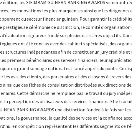
tte édition, les SIFIMBAM GUINEAN BANKING AWARDS viendront ré
es, les innovations les plus marquantes ainsi que les dirigeants e
ppement du secteur financier guinéen. Pour garantir la crédibilit
te prestigieuse cérémonie de distinction, le comité d’organisation
 d’évaluation rigoureux fondé sur plusieurs critères objectifs. Da
tégiques ont été conclus avec des cabinets spécialisés, des organi
es structures indépendantes afin de constituer un jury crédible et 
 les premiers bénéficiaires des services financiers, leur appréciat
quoi un grand sondage national est lancé auprès du public. Ce disp
ir les avis des clients, des partenaires et des citoyens à travers d
x ainsi que des fiches de consultation distribuées aux directions d
enaires. Cette démarche ne remplace pas le travail du jury indépen
t la perception des utilisateurs des services financiers. Elle tradui
GUINEAN BANKING AWARDS une distinction fondée à la fois sur le
ations, la gouvernance, la qualité des services et la confiance acco
urd’hui en compétition représentent les différents segments de l’