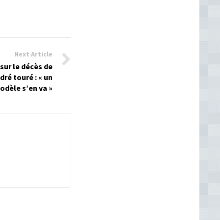
Next Article
sur le décès de
ré touré : « un
odèle s’en va »