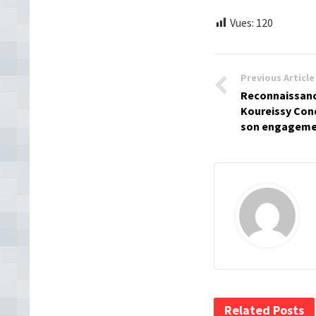
Vues:
120
Previous Article
Reconnaissanc
Koureissy Con
son engagemen
Related Posts