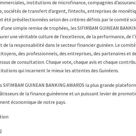
ommerciales, institutions de microfinance, compagnies d’assuranc
 sociétés de transfert d’argent, fintechs, entreprises de monétiq
t été présélectionnées selon des critères définis par le comité scie
à d’une simple remise de trophées, les SIFIMBAM GUINEAN BANK
rer une véritable culture de l’excellence, de la performance, de l’
de la responsabilité dans le secteur financier guinéen. Le comité
citoyens, des professionnels, des entreprises, des partenaires et d
essus de consultation. Chaque vote, chaque avis et chaque contri
titutions qui incarnent le mieux les attentes des Guinéens.
es SIFIMBAM GUINEAN BANKING AWARDS la plus grande plateform
tisseurs de la finance guinéenne et un puissant levier de promoti
ement économique de notre pays.
tion
2