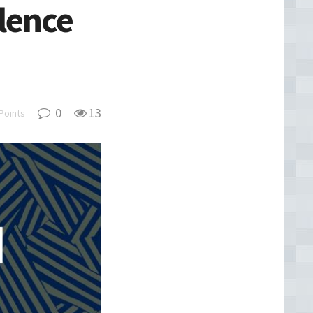
llence
0
13
Points