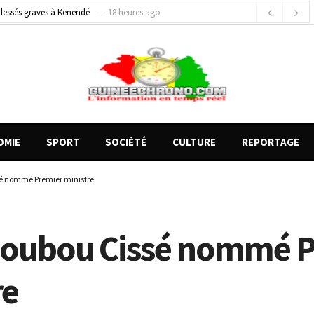
 blessés graves à Kenendé
18 heures ago
e Money amorcent un partenariat stratégique
2 jours ago
gards tournés vers la justice (par Mohamed lamine KOUROUMA)
60 minutes ago
OMIE
SPORT
SOCIÉTÉ
CULTURE
REPORTAGE
sé nommé Premier ministre
 Boubou Cissé nommé 
re