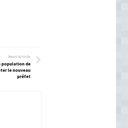
Next Article
a population de
ter le nouveau
préfet