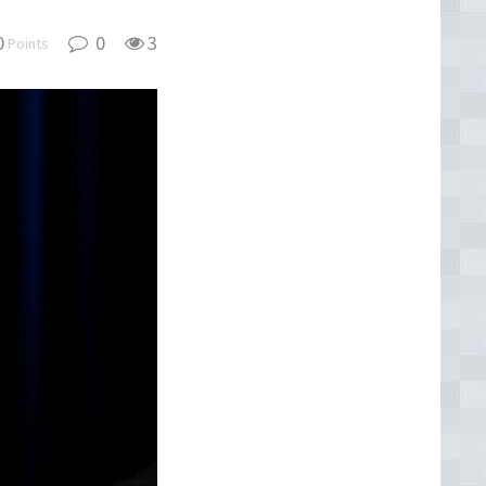
0
0
3
Points