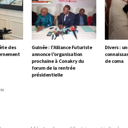
lète des
Guinée : l’Alliance Futuriste
Divers : 
ernement
annonce l’organisation
connaissa
prochaine à Conakry du
de coma
forum de la rentrée
présidentielle
391