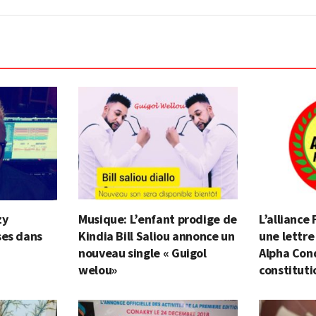
zy
Musique: L’enfant prodige de
L’alliance
ses dans
Kindia Bill Saliou annonce un
une lettre
nouveau single « Guigol
Alpha Cond
welou»
constituti