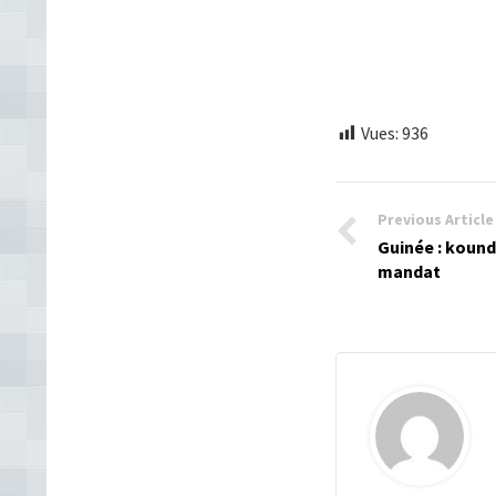
Vues:
936
Previous Article
Guinée : koun
mandat