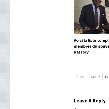
Voici la liste comp
membres du gouv
Kassory
PREV
NEXT
1
of
Leave A Reply