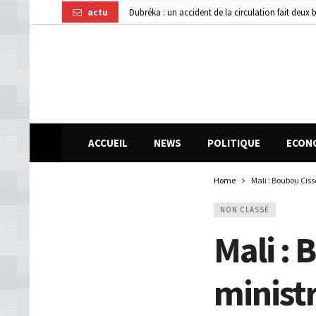
actu
Dubréka : un accident de la circulation fait deux
Transformation numérique : la CGE-GUI et Orang
Affaire disparition d’argent à AFG Bank : les re
ACCUEIL
NEWS
POLITIQUE
ECON
Home
Mali : Boubou Cis
NON CLASSÉ
Mali :
minist