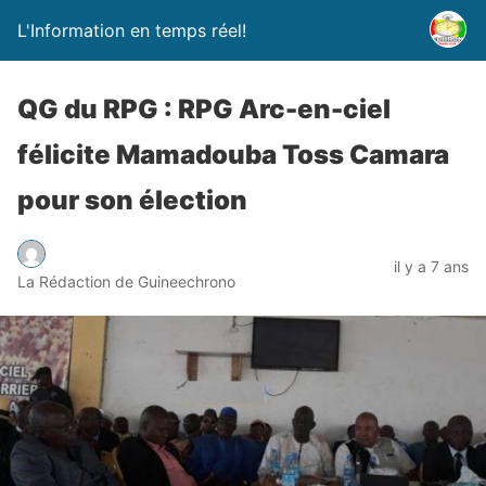
L'Information en temps réel!
QG du RPG : RPG Arc-en-ciel
félicite Mamadouba Toss Camara
pour son élection
il y a 7 ans
La Rédaction de Guineechrono