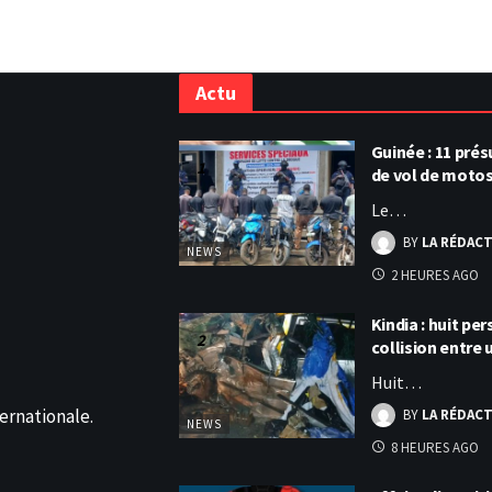
Actu
Guinée : 11 pr
de vol de moto
Le…
BY
LA RÉDAC
NEWS
2 HEURES AGO
Kindia : huit p
collision entre
Huit…
ernationale.
BY
LA RÉDAC
NEWS
8 HEURES AGO