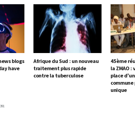
news blogs
Afrique du Sud : un nouveau
45ème réu
oday have
traitement plus rapide
la ZMAO : 
contre la tuberculose
place d’un
commune p
unique
391