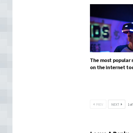
The most popular 
on the internet t
PREV
NEXT
1
of