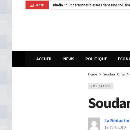
actu
Kindia : huit personnes blessées dans une collisi
Affaire disparition d’argent à AFG Bank : les re
Guinée : 11 présumés membres d’un réseau de vol 
ACCUEIL
NEWS
POLITIQUE
ECON
Home
Soudan : Omar Al-
NON CLASSÉ
Soudan
La Rédactio
17 avril 2019