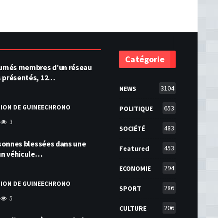
Catégorie
ésumés membres d’un réseau
s présentés, 12…
3104
NEWS
TION DE GUINEECHRONO
653
POLITIQUE
3
483
SOCIÉTÉ
ersonnes blessées dans une
453
Featured
 un véhicule…
294
ECONOMIE
TION DE GUINEECHRONO
286
SPORT
5
206
CULTURE