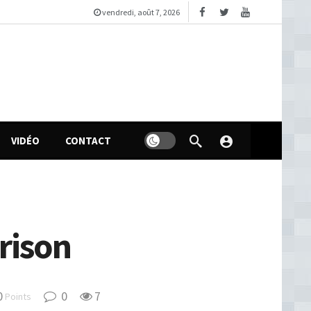
vendredi, août 7, 2026
VIDÉO
CONTACT
rison
0
0
7
Points