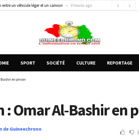
on entre un véhicule léger et un camion
8 heures ago
gards tournés vers la justice (par Mohamed lamine KOUROUMA)
11 heures ago
de motos présentés, 12 engins saisis par les Services spéciaux
2 heures ago
OMIE
SPORT
SOCIÉTÉ
CULTURE
REPORTAGE
Bashir en prison
 : Omar Al-Bashir en p
n de Guineechrono