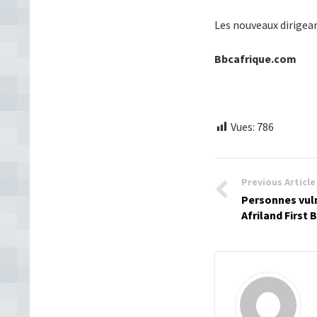
Les nouveaux dirigeant
Bbcafrique.com
Vues:
786
Previous Article
Personnes vuln
Afriland First