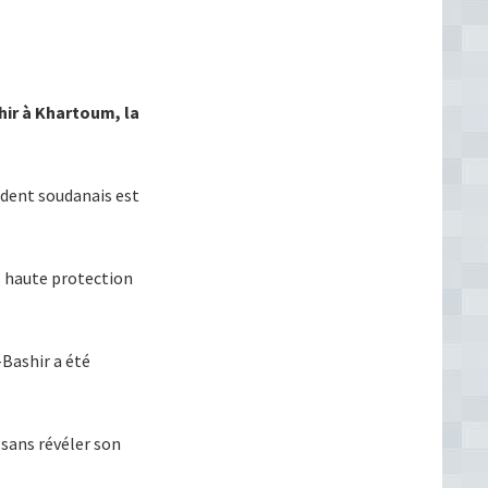
hir à Khartoum, la
sident soudanais est
s haute protection
-Bashir a été
e sans révéler son