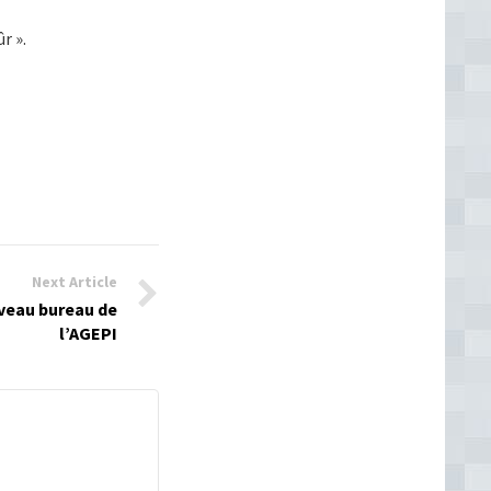
r ».
Next Article
uveau bureau de
l’AGEPI