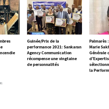
embres
Guinée/Prix de la
Palmarès 
le
performance 2021: Sankaran
Marie Sakh
incendie
Agency Communication
Générale 
récompense une vingtaine
d’Experti
de personnalités
sélectionn
la Perfor
81