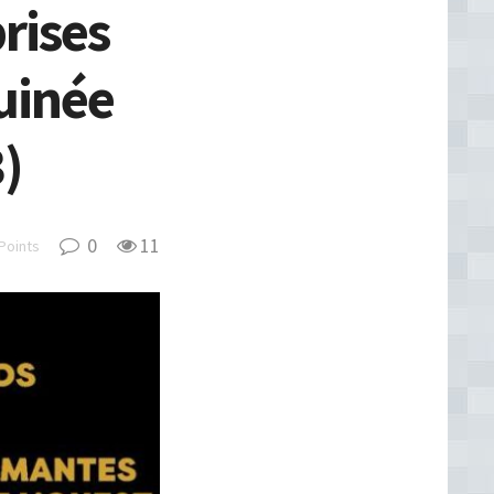
rises
Guinée
3)
0
11
Points