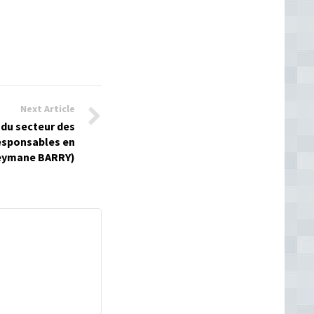
Next Article
 du secteur des
responsables en
leymane BARRY)