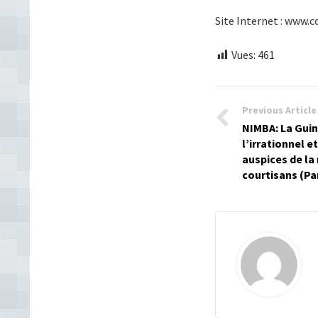
Site Internet : www.
Vues:
461
Previous Article
NIMBA: La Guin
l’irrationnel e
auspices de la
courtisans (P