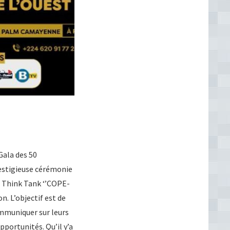
Gala des 50
restigieuse cérémonie
du Think Tank ‘’COPE-
n. L’objectif est de
ommuniquer sur leurs
portunités. Qu’il y’a