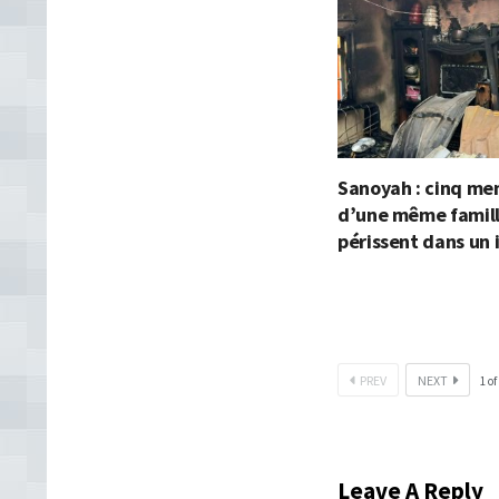
Sanoyah : cinq m
d’une même famil
périssent dans un 
PREV
NEXT
1
of
Leave A Reply