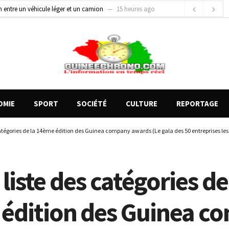
gards tournés vers la justice (par Mohamed lamine KOUROUMA)
18 heures ago
de motos présentés, 12 engins saisis par les Services spéciaux
9 heures ago
OMIE
SPORT
SOCIÉTÉ
CULTURE
REPORTAGE
 catégories de la 14ème édition des Guinea company awards (Le gala des 50 entreprises les 
a liste des catégories de
édition des Guinea c