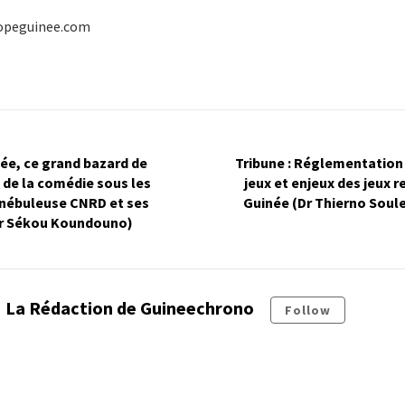
copeguinee.com
ée, ce grand bazard de
Tribune : Réglementation
t de la comédie sous les
jeux et enjeux des jeux 
 nébuleuse CNRD et ses
Guinée (Dr Thierno Sou
ar Sékou Koundouno)
La Rédaction de Guineechrono
Follow