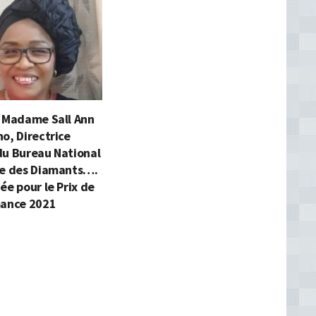
: Madame Sall Ann
o, Directrice
du Bureau National
se des Diamants….
ée pour le Prix de
mance 2021