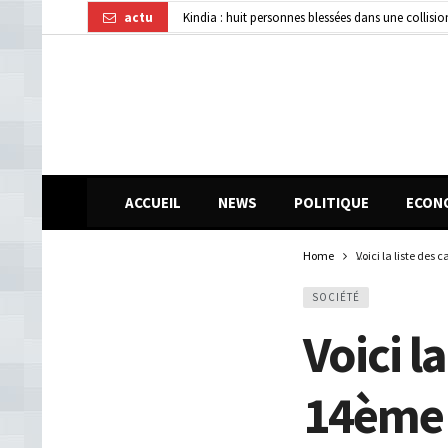
actu
Affaire disparition d’argent à AFG Bank : les re
Guinée : 11 présumés membres d’un réseau de vol 
ACCUEIL
NEWS
POLITIQUE
ECON
Home
Voici la liste des
SOCIÉTÉ
Voici l
14ème 