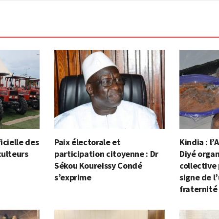
icielle des
Paix électorale et
Kindia : l
culteurs
participation citoyenne : Dr
Diyé organ
Sékou Koureissy Condé
collective
s’exprime
signe de l’
fraternité