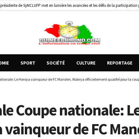
de motos présentés, 12 engins saisis par les Services spéciaux
2 jours ago
1 heure ago
OMIE
SPORT
SOCIÉTÉ
CULTURE
REPORTAGE
nationale: Le Horoya vainqueur de FC Manden, Wakrya officiellement qualifié pour la cou
ale Coupe nationale: L
 vainqueur de FC Man