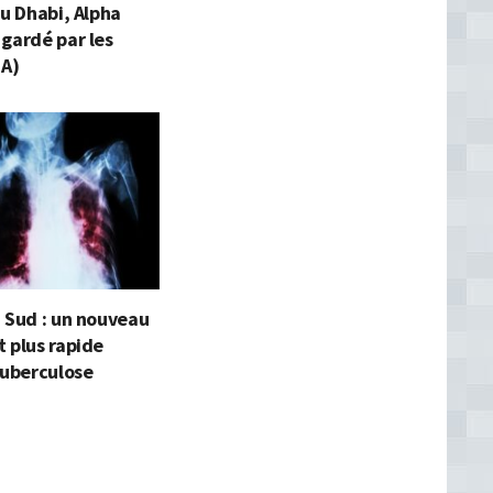
bu Dhabi, Alpha
gardé par les
JA)
 Sud : un nouveau
 plus rapide
tuberculose