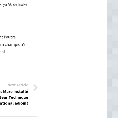
akrya AC de Boké
t l’autre
a en champion’s
nal
Next Article
ic Mare installé
cteur Technique
ational adjoint