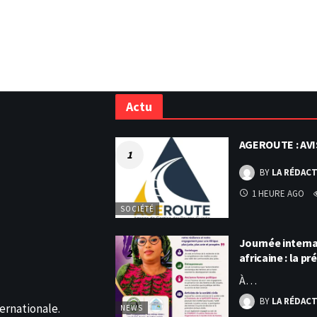
Actu
AGEROUTE : AVI
BY
LA RÉDAC
1 HEURE AGO
SOCIÉTÉ
Journée intern
africaine : la p
À…
BY
LA RÉDAC
ernationale.
NEWS