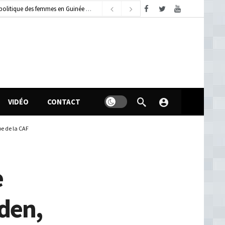
dimanche, août 9, 2026
VIDÉO
CONTACT
pe de la CAF
e
den,