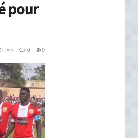
ié pour
0
0
9
Points