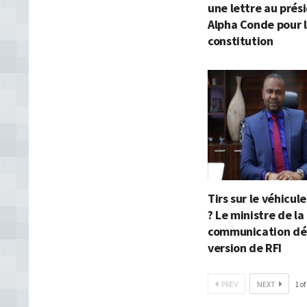
une lettre au prés
Alpha Conde pour l
constitution
Tirs sur le véhicul
? Le ministre de la
communication dé
version de RFI
PREV
NEXT
1
of