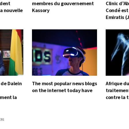
ident
membres du gouvernement
Clinic d’A
a nouvelle
Kassory
Condé est 
Emiratis (
e de Dalein
The most popular news blogs
Afrique du
on the internet today have
traitement
ment la
contre la 
391