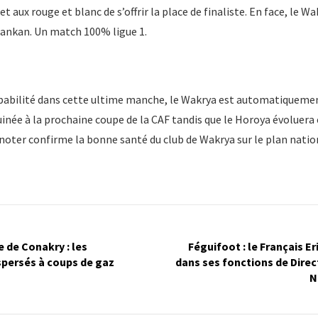
t aux rouge et blanc de s’offrir la place de finaliste. En face, le W
ankan. Un match 100% ligue 1.
obabilité dans cette ultime manche, le Wakrya est automatiquemen
inée à la prochaine coupe de la CAF tandis que le Horoya évoluer
e noter confirme la bonne santé du club de Wakrya sur le plan natio
 de Conakry : les
Féguifoot : le Français Er
ispersés à coups de gaz
dans ses fonctions de Dire
N