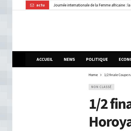
actu
Guinée : 11 présumés membres d’un réseau de vol 
AGEROUTE : AVIS D’APPEL D’OFFRE NATIONAL
ACCUEIL
NEWS
POLITIQUE
ECON
Home
1/2 finale Coupe 
NON CLASSÉ
1/2 fin
Horoya