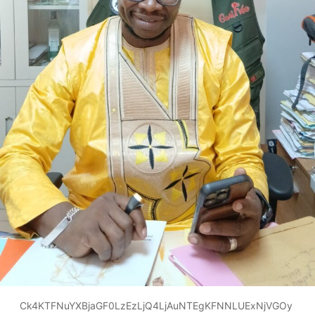
Ck4KTFNuYXBjaGF0LzEzLjQ4LjAuNTEgKFNNLUExNjVGOy