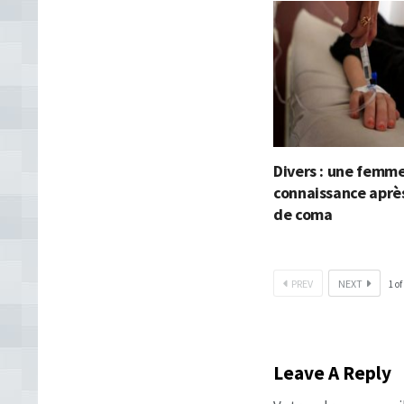
Divers : une femm
connaissance aprè
de coma
PREV
NEXT
1
of
Leave A Reply