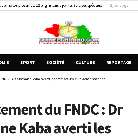
de motos présentés, 12 engins saisis par les Services spéciaux
2 jours ago
on entre un véhicule léger et un camion
2 jours ago
 présidente de SyNCLUFP met en lumière les avancées et les défis de la participatio
OMIE
SPORT
SOCIÉTÉ
CULTURE
REPORTAGE
FNDC : Dr Ousmane Kaba averti les promoteurs d’un 3ème mandat
cement du FNDC : Dr
e Kaba averti les