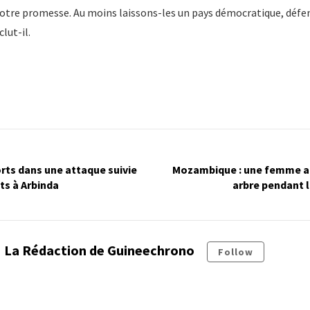
otre promesse. Au moins laissons-les un pays démocratique, défen
lut-il.
orts dans une attaque suivie
Mozambique : une femme a
ts à Arbinda
arbre pendant 
La Rédaction de Guineechrono
Follow