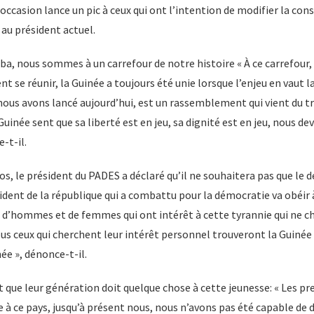
 occasion lance un pic à ceux qui ont l’intention de modifier la co
au président actuel.
a, nous sommes à un carrefour de notre histoire « À ce carrefour
 se réunir, la Guinée a toujours été unie lorsque l’enjeu en vaut la
us avons lancé aujourd’hui, est un rassemblement qui vient du t
Guinée sent que sa liberté est en jeu, sa dignité est en jeu, nous d
e-t-il.
s, le président du PADES a déclaré qu’il ne souhaitera pas que le d
ident de la république qui a combattu pour la démocratie va obéir à
 d’hommes et de femmes qui ont intérêt à cette tyrannie qui ne ch
us ceux qui cherchent leur intérêt personnel trouveront la Guinée 
e », dénonce-t-il.
it que leur génération doit quelque chose à cette jeunesse: « Les p
à ce pays, jusqu’à présent nous, nous n’avons pas été capable de d