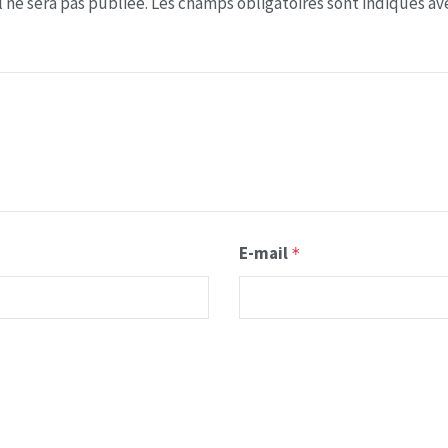
 ne sera pas publiée.
Les champs obligatoires sont indiqués a
E-mail
*