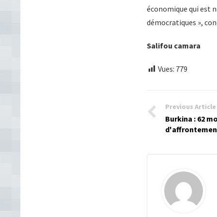
économique qui est n
démocratiques », conc
Salifou camara
Vues:
779
Previous Article
Burkina : 62 m
d'affrontemen