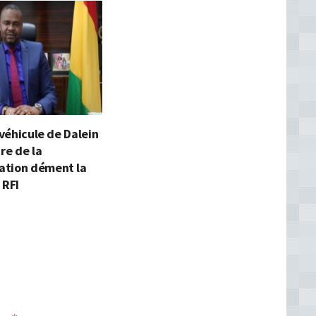
 véhicule de Dalein
tre de la
tion dément la
 RFI