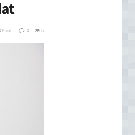
at
0
0
5
Points