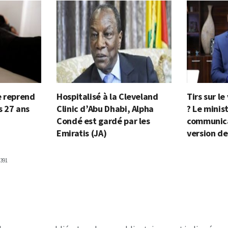
e reprend
Hospitalisé à la Cleveland
Tirs sur le
s 27 ans
Clinic d’Abu Dhabi, Alpha
? Le minis
Condé est gardé par les
communica
Emiratis (JA)
version de
391