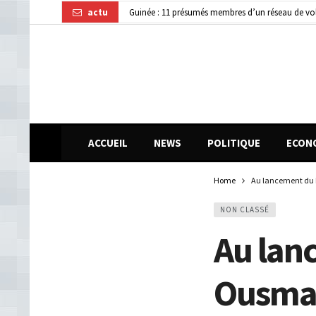
actu
Guinée : 11 présumés membres d’un réseau de vol 
Kindia : huit personnes blessées dans une collisi
Journée internationale de la Femme africaine : la
ACCUEIL
NEWS
POLITIQUE
ECON
Home
Au lancement du 
NON CLASSÉ
Au lan
Ousman