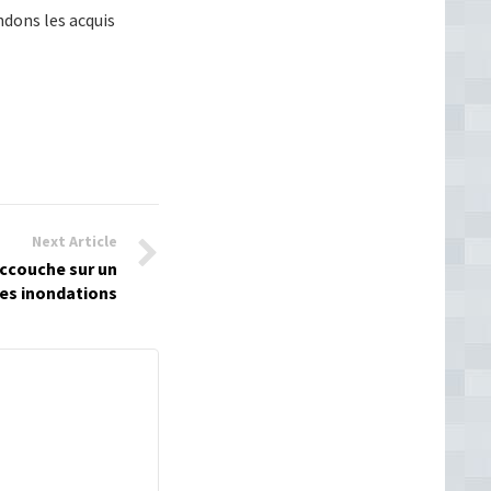
dons les acquis
Next Article
ccouche sur un
les inondations