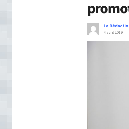
promot
La Rédactio
4 avril 2019