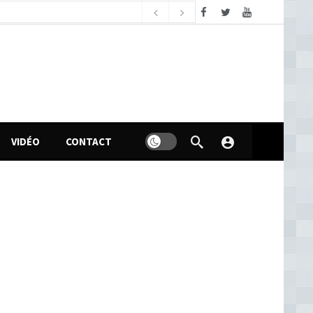
dimanche, août 9, 2026
n politique des femmes en Guinée
17 heures ago
VIDÉO
CONTACT