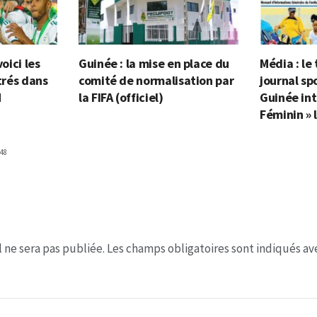
voici les
Guinée : la mise en place du
Média : le
itrés dans
comité de normalisation par
journal sp
N
la FIFA (officiel)
Guinée int
Féminin » 
48
 ne sera pas publiée.
Les champs obligatoires sont indiqués a