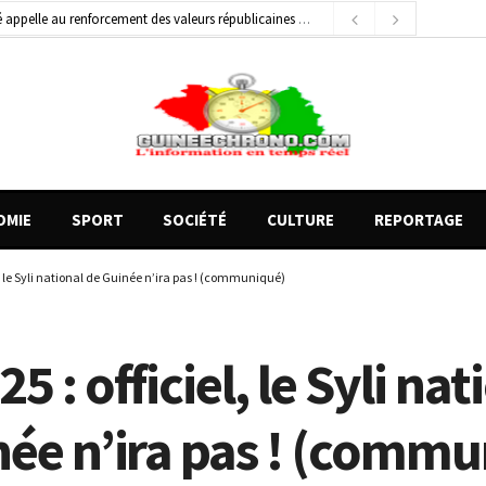
général de brigade
2 jours ago
e Money amorcent un partenariat stratégique
18 heures ago
OMIE
SPORT
SOCIÉTÉ
CULTURE
REPORTAGE
l, le Syli national de Guinée n’ira pas ! (communiqué)
5 : officiel, le Syli nat
née n’ira pas ! (comm