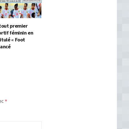
 tout premier
ortif féminin en
itulé « Foot
lancé
vec
*