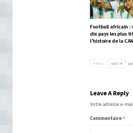
Football africain : 
dix pays les plus t
l’histoire de la CA
PREV
NEXT
1
of
Leave A Reply
Votre adresse e-mail
Commentaire
*