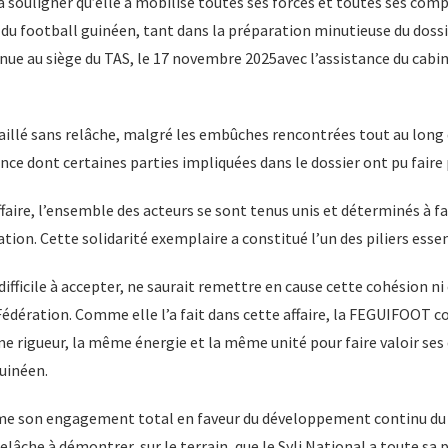
 souligner qu’elle a mobilisé toutes ses forces et toutes ses com
 du football guinéen, tant dans la préparation minutieuse du dossi
tenue au siège du TAS, le 17 novembre 2025avec l’assistance du cabi
illé sans relâche, malgré les embûches rencontrées tout au long d
e dont certaines parties impliquées dans le dossier ont pu faire 
faire, l’ensemble des acteurs se sont tenus unis et déterminés à fai
tion. Cette solidarité exemplaire a constitué l’un des piliers essen
 difficile à accepter, ne saurait remettre en cause cette cohésion n
édération. Comme elle l’a fait dans cette affaire, la FEGUIFOOT con
e rigueur, la même énergie et la même unité pour faire valoir ses d
guinéen.
rme son engagement total en faveur du développement continu du 
relâche à démontrer, sur le terrain, que le Syli National a toute sa 