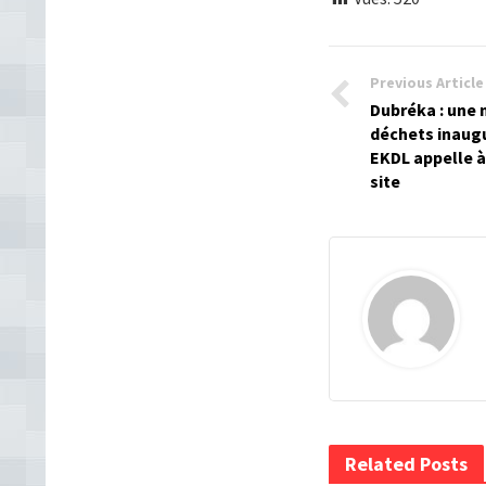
Previous Article
Dubréka : une 
déchets inaugu
EKDL appelle à
site
Related Posts