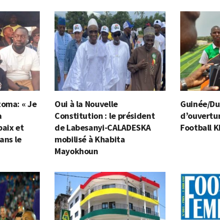
toma: « Je
Oui à la Nouvelle
Guinée/Dub
à
Constitution : le président
d’ouvertu
paix et
de Labesanyi-CALADESKA
Football 
ans le
mobilisé à Khabita
Mayokhoun