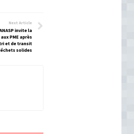
Next Article
’ANASP invite la
 aux PME après
ri et de transit
déchets solides