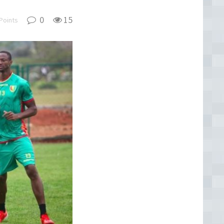
0
15
Points