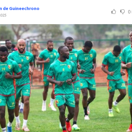
n de Guineechrono
0
2025