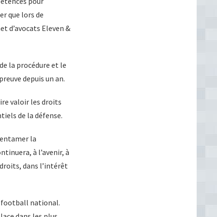
pétences pour
er que lors de
net d’avocats Eleven &
e la procédure et le
preuve depuis un an.
re valoir les droits
tiels de la défense.
i entamer la
tinuera, à l’avenir, à
roits, dans l’intérêt
football national.
place dans les plus